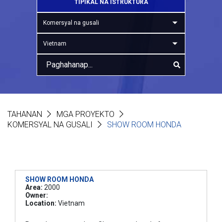
TIPIKAL NA ISTRUKTURA
Komersyal na gusali
Vietnam
TAHANAN
MGA PROYEKTO
KOMERSYAL NA GUSALI
SHOW ROOM HONDA
SHOW ROOM HONDA
Area:
2000
Owner:
Location:
Vietnam