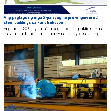
Ang paglago ng mga 2-palapag na pre-engineered
steel buildings sa konstruksyon
Ang taong 2021 ay saksi sa pag-usbong ng arkitektura na
may minimalismo at malumanay na disenyo. Isa sa mga
pinakapansin-pansing uso ay ang paggamit ng mga 2-
palapag na pre-engineered steel frame na bahay. Ano ang
mga kapansin-pansing tampok ng 2-palapag na steel
building frame na nagpasikat dito? Tuklasin natin ang BMB
steel upang mas maunawaan ang artikulong nasa ibaba.