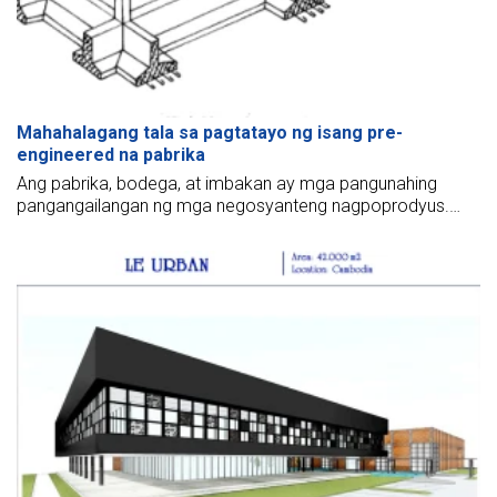
Mahahalagang tala sa pagtatayo ng isang pre-
engineered na pabrika
Ang pabrika, bodega, at imbakan ay mga pangunahing
pangangailangan ng mga negosyanteng nagpoprodyus.
Kaya't ang pagpapasya na magtayo ng mga bodega at
pabrika upang ma-optimize ang mga gastos ay isang
suliranin para sa maraming kumpanya.