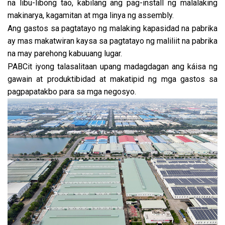
na libu-libong tao, kabilang ang pag-install ng malalaking
makinarya, kagamitan at mga linya ng assembly.
Ang gastos sa pagtatayo ng malaking kapasidad na pabrika
ay mas makatwiran kaysa sa pagtatayo ng maliliit na pabrika
na may parehong kabuuang lugar.
PABCit iyong talasalitaan upang madagdagan ang káisa ng
gawain at produktibidad at makatipid ng mga gastos sa
pagpapatakbo para sa mga negosyo.