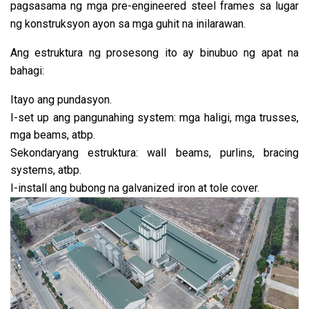
pagsasama ng mga pre-engineered steel frames sa lugar
ng konstruksyon ayon sa mga guhit na inilarawan.
Ang estruktura ng prosesong ito ay binubuo ng apat na
bahagi:
Itayo ang pundasyon.
I-set up ang pangunahing system: mga haligi, mga trusses,
mga beams, atbp.
Sekondaryang estruktura: wall beams, purlins, bracing
systems, atbp.
I-install ang bubong na galvanized iron at tole cover.