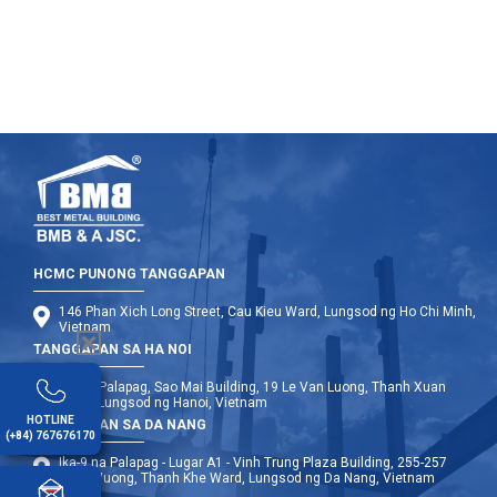
2-palapag na pre-engineered na steel building? Anong mga
pamantayan ang dapat itakda?
HCMC PUNONG TANGGAPAN
146 Phan Xich Long Street, Cau Kieu Ward, Lungsod ng Ho Chi Minh,
Vietnam
TANGGAPAN SA HA NOI
Ika-12 Palapag, Sao Mai Building, 19 Le Van Luong, Thanh Xuan
Ward, Lungsod ng Hanoi, Vietnam
HOTLINE
TANGGAPAN SA DA NANG
(+84) 767676170
Ika-9 na Palapag - Lugar A1 - Vinh Trung Plaza Building, 255-257
Hung Vuong, Thanh Khe Ward, Lungsod ng Da Nang, Vietnam