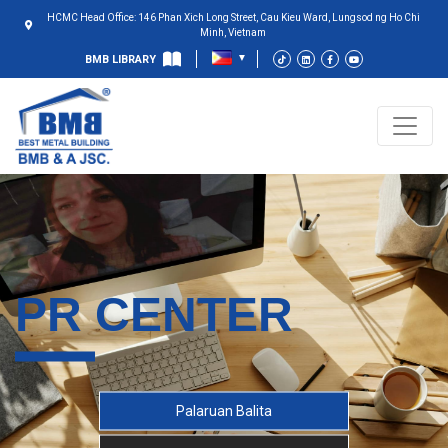
HCMC Head Office: 146 Phan Xich Long Street, Cau Kieu Ward, Lungsod ng Ho Chi
Minh, Vietnam
BMB LIBRARY
PR CENTER
Palaruan Balita