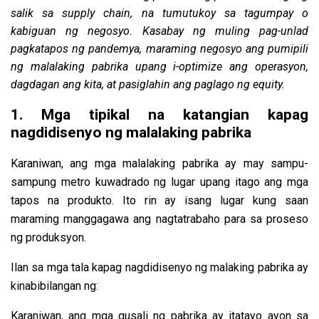
salik sa supply chain, na tumutukoy sa tagumpay o
kabiguan ng negosyo. Kasabay ng muling pag-unlad
pagkatapos ng pandemya, maraming negosyo ang pumipili
ng malalaking pabrika upang i-optimize ang operasyon,
dagdagan ang kita, at pasiglahin ang paglago ng equity.
1. Mga tipikal na katangian kapag
nagdidisenyo ng malalaking pabrika
Karaniwan, ang mga malalaking pabrika ay may ​​​​sampu-
sampung metro kuwadrado ng lugar upang itago ang mga
tapos na produkto. Ito rin ay isang lugar kung saan
maraming manggagawa ang nagtatrabaho para sa proseso
ng produksyon.
Ilan sa mga tala kapag nagdidisenyo ng malaking pabrika ay
kinabibilangan ng:
Karaniwan, ang mga gusali ng pabrika ay itatayo ayon sa