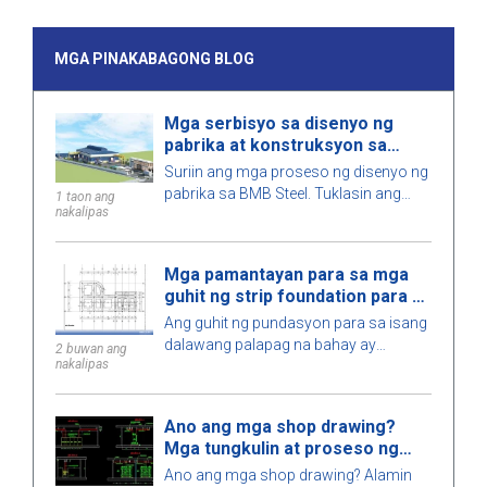
MGA PINAKABAGONG BLOG
Mga serbisyo sa disenyo ng
pabrika at konstruksyon sa
Vietnam 2026
Suriin ang mga proseso ng disenyo ng
pabrika sa BMB Steel. Tuklasin ang
1 taon ang
nakalipas
mga presyo para sa mga serbisyo ng
disenyo at konstruksyon ng pabrika ng
2026, na na-optimize para sa espasyo,
Mga pamantayan para sa mga
gastos, at tiyakin ang mataas na
guhit ng strip foundation para sa
kalidad ng konstruksyon.
isang dalawang palapag na
Ang guhit ng pundasyon para sa isang
bahay
dalawang palapag na bahay ay
2 buwan ang
nakalipas
nagpapakita ng mga detalye sa sukat,
pamantayan ng disenyo, at mga
teknikal na kinakailangan, na
Ano ang mga shop drawing?
tumutulong upang masiguro ang ligtas
Mga tungkulin at proseso ng
na konstruksyon.
pagpapatupad
Ano ang mga shop drawing? Alamin