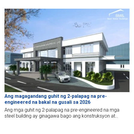
Vietnam noong 2022 para sa iyong sanggunian. Tingnan
natin ang artikulong ito upang malaman ang iyong pagpili ng
isang korporasyong konstruksyon.
Ang magagandang guhit ng 2-palapag na pre-
engineered na bakal na gusali sa 2026
Ang mga guhit ng 2-palapag na pre-engineered na mga
steel building ay ginagawa bago ang konstruksyon at
pagsasama-sama. Tinutulungan ng mga ito ang estruktura
na makamit ang mga pamantayan, detalye, at tiyakin ang
kaligtasan sa konstruksyon. Paano magdisenyo ng guhit ng