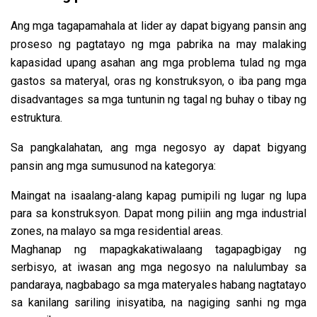
Ang mga tagapamahala at lider ay dapat bigyang pansin ang
proseso ng pagtatayo ng mga pabrika na may malaking
kapasidad upang asahan ang mga problema tulad ng mga
gastos sa materyal, oras ng konstruksyon, o iba pang mga
disadvantages sa mga tuntunin ng tagal ng buhay o tibay ng
estruktura.
Sa pangkalahatan, ang mga negosyo ay dapat bigyang
pansin ang mga sumusunod na kategorya:
Maingat na isaalang-alang kapag pumipili ng lugar ng lupa
para sa konstruksyon. Dapat mong piliin ang mga industrial
zones, na malayo sa mga residential areas.
Maghanap ng mapagkakatiwalaang tagapagbigay ng
serbisyo, at iwasan ang mga negosyo na nalulumbay sa
pandaraya, nagbabago sa mga materyales habang nagtatayo
sa kanilang sariling inisyatiba, na nagiging sanhi ng mga