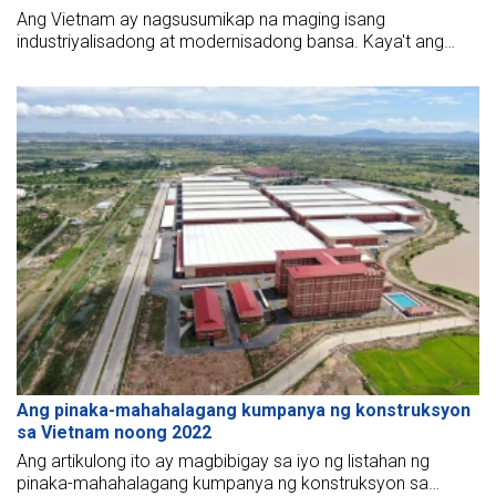
Ang Vietnam ay nagsusumikap na maging isang
industriyalisadong at modernisadong bansa. Kaya't ang
mga grupo ng mga industriyal na zone ay lumalago rin nang
mabilis. Gayunpaman, upang perpektong makabuo ng isang
pabrika, mahalaga na matugunan ang
Ang pinaka-mahahalagang kumpanya ng konstruksyon
sa Vietnam noong 2022
Ang artikulong ito ay magbibigay sa iyo ng listahan ng
pinaka-mahahalagang kumpanya ng konstruksyon sa