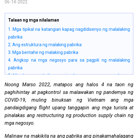
06-14-2022
Talaan ng mga nilalaman
1. Mga tipikal na katangian kapag nagdidisenyo ng malalaking
pabrika
2. Ang estruktura ng malaking pabrika
3. Mga bentahe ng malaking pabrika
4. Angkop na mga negosyo para sa pagpili ng malalaking
pabrika
5. Mga bagay na kailangang tandaan ng mga negosyo kapag
pumipili na magtayo ng malaking pabrika
Noong Marso 2022, matapos ang halos 4 na taon ng
6. Mga halimbawa ng malaking pabrika
paghihintay at pagkontrol sa malawakan ng pandemya ng
7. Malalaking guhit ng workshop
COVID-19, muling binuksan ng Vietnam ang mga
pandaigdigang flight upang tanggapin ang mga turista at
pinalakas ang restructuring ng production supply chain ng
mga negosyo.
Malinaw na makikita na ang pabrika ang pinakamahalagang