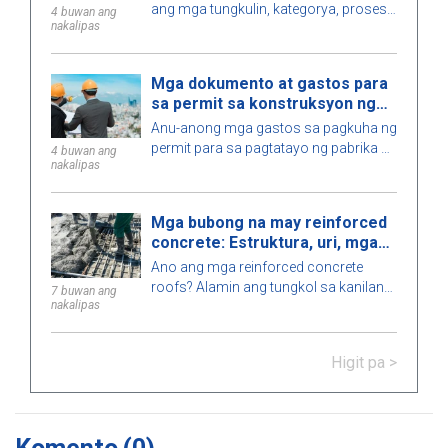
ang mga tungkulin, kategorya, proseso
4 buwan ang
nakalipas
ng disenyo, at mga kinakailangan para
sa mga engineer kapag nagpatupad ng
mga shop drawing sa konstruksyon.
Mga dokumento at gastos para
sa permit sa konstruksyon ng
pabrika sa 2026
Anu-anong mga gastos sa pagkuha ng
permit para sa pagtatayo ng pabrika sa
4 buwan ang
nakalipas
2026 ang kasama, magkano ang
dapat i-budget, gaano katagal ang
proseso, at aling awtoridad ang nag-
Mga bubong na may reinforced
iisyu ng permit? Alamin dito.
concrete: Estruktura, uri, mga
kalamangan at kahinaan
Ano ang mga reinforced concrete
roofs? Alamin ang tungkol sa kanilang
7 buwan ang
nakalipas
estruktura, mga kalamangan at
kahinaan, uri, mga aplikasyon sa
konstruksyon, at mga pangunahing
Higit pa >
tala para sa tamang pag-install.