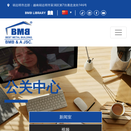
胡志明市总部：越南胡志明市富润区第7坊潘息龙街146号
BMB LIBRARY
公关中心
新闻室
视频