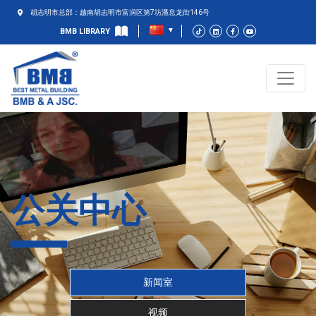
胡志明市总部：越南胡志明市富润区第7坊潘息龙街146号
BMB LIBRARY
公关中心
新闻室
视频