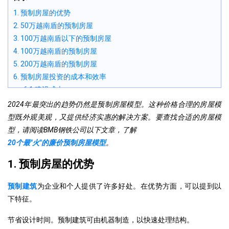
1. 预制房屋的优势
2. 50万越南盾的预制房屋
3. 100万越南盾以下的预制房屋
4. 100万越南盾的预制房屋
5. 200万越南盾的预制房屋
6. 预制房屋投资的成本和效率
6.1 建设成本
6.2 投资效率
2024年最突出的趋势仍然是预制房屋模型。这种价格合理的房屋模
6.3 与传统房屋的比较
型既外观美观，又提供经济实惠的解决方案。要查找合适的房屋模
7. 评估预制房屋的耐用性和安全性
型，请阅读BMB钢铁公司以下文章，了解
7.1 耐用性
20个最"火"的廉价预制房屋模型
。
7.2 安全性
1. 预制房屋的优势
7.3 专家结论
8. 投资者在建造预制房屋方面的经验
预制建筑
为企业和个人提供了许多好处。在优势方面，可以提到以
下特征。
节省设计时间。预制建筑可由机器制造，以快速处理结构。