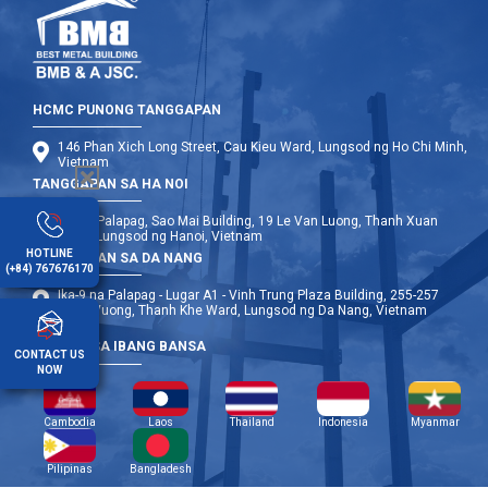
HCMC PUNONG TANGGAPAN
146 Phan Xich Long Street, Cau Kieu Ward, Lungsod ng Ho Chi Minh,
Vietnam
TANGGAPAN SA HA NOI
Ika-12 Palapag, Sao Mai Building, 19 Le Van Luong, Thanh Xuan
Ward, Lungsod ng Hanoi, Vietnam
HOTLINE
TANGGAPAN SA DA NANG
(+84) 767676170
Ika-9 na Palapag - Lugar A1 - Vinh Trung Plaza Building, 255-257
Hung Vuong, Thanh Khe Ward, Lungsod ng Da Nang, Vietnam
OPISINA SA IBANG BANSA
CONTACT US
NOW
Cambodia
Laos
Thailand
Indonesia
Myanmar
Pilipinas
Bangladesh