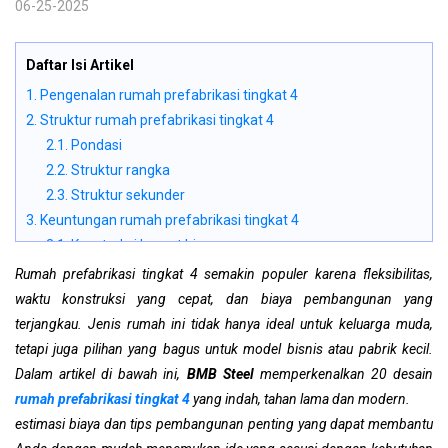
06-25-2025
Daftar Isi Artikel
1. Pengenalan rumah prefabrikasi tingkat 4
2. Struktur rumah prefabrikasi tingkat 4
2.1. Pondasi
2.2. Struktur rangka
2.3. Struktur sekunder
3. Keuntungan rumah prefabrikasi tingkat 4
3.1. Konstruksi hemat biaya
3.2. Kecepatan konstruksi yang cepat
Rumah prefabrikasi tingkat 4 semakin populer karena fleksibilitas,
3.3. Desain fleksibel dan mudah dimodifikasi
waktu konstruksi yang cepat, dan biaya pembangunan yang
3.4. Ruang tinggal yang cerah dan terbuka dekat alam
terjangkau. Jenis rumah ini tidak hanya ideal untuk keluarga muda,
3.5. Tahan bencana
tetapi juga pilihan yang bagus untuk model bisnis atau pabrik kecil.
3.6. Ramah lingkungan
Dalam artikel di bawah ini,
BMB Steel
memperkenalkan 20 desain
4. Jenis rumah prefabrikasi tingkat 4
rumah prefabrikasi tingkat 4
yang indah, tahan lama dan modern.
4.1. Rumah prefabrikasi industri
estimasi biaya dan tips pembangunan penting yang dapat membantu
4.2. Rumah prefabrikasi hunian