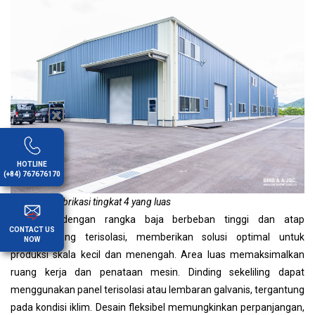
HOTLINE
(+84) 767676170
Pabrik prefabrikasi tingkat 4 yang luas
Dibangun dengan rangka baja berbeban tinggi dan atap
CONTACT US
bergelombang terisolasi, memberikan solusi optimal untuk
NOW
produksi skala kecil dan menengah. Area luas memaksimalkan
ruang kerja dan penataan mesin. Dinding sekeliling dapat
menggunakan panel terisolasi atau lembaran galvanis, tergantung
pada kondisi iklim. Desain fleksibel memungkinkan perpanjangan,