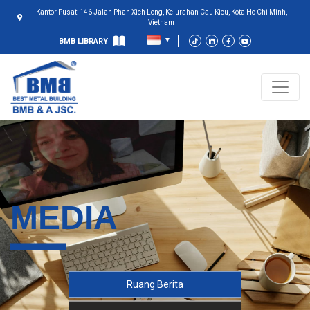
Kantor Pusat: 146 Jalan Phan Xich Long, Kelurahan Cau Kieu, Kota Ho Chi Minh,
Vietnam
BMB LIBRARY
MEDIA
Ruang Berita