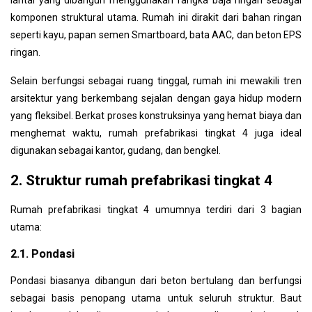
lantai yang dibangun menggunakan rangka baja ringan sebagai
5.11. Rumah prefabrikasi tingkat 4 dengan taman
komponen struktural utama. Rumah ini dirakit dari bahan ringan
5.12. Rumah prefabrikasi tingkat 4 seluas 60m²
seperti kayu, papan semen Smartboard, bata AAC, dan beton EPS
5.13. Rumah prefabrikasi tingkat 4 seluas 90m²
ringan.
5.14. Rumah prefabrikasi tingkat 4 bergaya Jepang
Selain berfungsi sebagai ruang tinggal, rumah ini mewakili tren
5.15. Rumah prefabrikasi tingkat 4 bergaya atap Thailand
arsitektur yang berkembang sejalan dengan gaya hidup modern
5.16. Rumah prefabrikasi tingkat 4 dipadukan dengan kaca
yang fleksibel. Berkat proses konstruksinya yang hemat biaya dan
5.17. Rumah prefabrikasi tingkat 4 bergaya Eropa
menghemat waktu, rumah prefabrikasi tingkat 4 juga ideal
5.18. Rumah prefabrikasi tingkat 4 homestay
digunakan sebagai kantor, gudang, dan bengkel.
5.19. Rumah prefabrikasi tingkat 4 untuk tujuan bisnis
5.20. Pabrik prefabrikasi tingkat 4
2. Struktur rumah prefabrikasi tingkat 4
6. Biaya konstruksi untuk rumah prefabrikasi tingkat 4
Rumah prefabrikasi tingkat 4 umumnya terdiri dari 3 bagian
utama:
2.1. Pondasi
Pondasi biasanya dibangun dari beton bertulang dan berfungsi
sebagai basis penopang utama untuk seluruh struktur. Baut