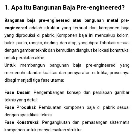
1. Apa itu Bangunan Baja Pre-engineered?
Bangunan Pre-engineered Slope Tunggal
Bangunan Pre-engineered Slope Ganda
Bangunan baja pre-engineered atau bangunan metal pre-
Gudang dan Bengkel Pre-engineered
engineered
adalah struktur yang terbuat dari komponen baja
Bangunan Pabrik Pre-engineered
yang diproduksi di pabrik. Komponen baja ini mencakup kolom,
9. Proses Konstruksi Bangunan Baja Pre-engineered di BMB
balok, purlin, rangka, dinding, dan atap, yang dipra-fabrikasi sesuai
Steel
dengan gambar teknik dan kemudian diangkut ke lokasi konstruksi
10. Pertanyaan yang Sering Diajukan Tentang Bangunan Baja
untuk perakitan akhir.
Pre-engineered
Untuk membangun bangunan baja pre-engineered yang
Apa perbedaan antara bangunan baja pre-engineered dan
memenuhi standar kualitas dan persyaratan estetika, prosesnya
bangunan beton bertulang?
dibagi menjadi tiga fase utama:
Faktor apa saja yang mempengaruhi biaya konstruksi
bangunan baja pre-engineered?
Fase Desain
: Pengembangan konsep dan persiapan gambar
Apakah Anda harus membangun bangunan baja pre-
teknis yang detail
engineered?
Fase Produksi:
Pembuatan komponen baja di pabrik sesuai
Di mana Anda bisa menemukan perusahaan bangunan
dengan spesifikasi teknis
baja pre-engineered yang terpercaya?
Fase Konstruksi:
Pengangkutan dan pemasangan sistematis
BMB Steel sebagai Pilihan Utama
komponen untuk menyelesaikan struktur