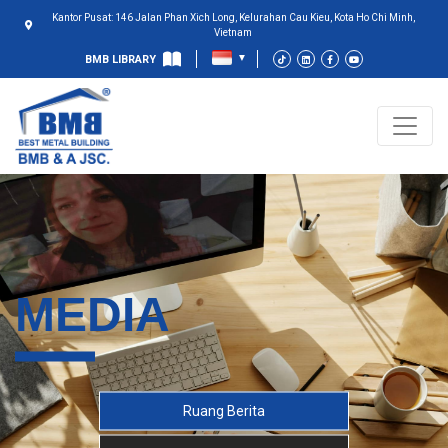
Kantor Pusat: 146 Jalan Phan Xich Long, Kelurahan Cau Kieu, Kota Ho Chi Minh,
Vietnam
BMB LIBRARY
MEDIA
Ruang Berita