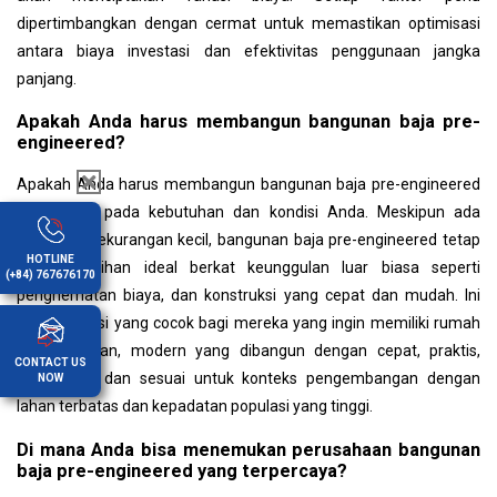
dipertimbangkan dengan cermat untuk memastikan optimisasi
antara biaya investasi dan efektivitas penggunaan jangka
panjang.
Apakah Anda harus membangun bangunan baja pre-
engineered?
Apakah Anda harus membangun bangunan baja pre-engineered
tergantung pada kebutuhan dan kondisi Anda. Meskipun ada
beberapa kekurangan kecil, bangunan baja pre-engineered tetap
HOTLINE
menjadi pilihan ideal berkat keunggulan luar biasa seperti
(+84) 767676170
penghematan biaya, dan konstruksi yang cepat dan mudah. Ini
adalah solusi yang cocok bagi mereka yang ingin memiliki rumah
yang nyaman, modern yang dibangun dengan cepat, praktis,
CONTACT US
terjangkau, dan sesuai untuk konteks pengembangan dengan
NOW
lahan terbatas dan kepadatan populasi yang tinggi.
Di mana Anda bisa menemukan perusahaan bangunan
baja pre-engineered yang terpercaya?