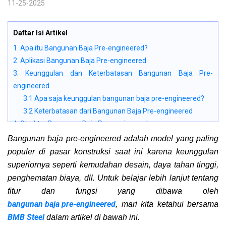
11-25-2025
Daftar Isi Artikel
1. Apa itu Bangunan Baja Pre-engineered?
2. Aplikasi Bangunan Baja Pre-engineered
3. Keunggulan dan Keterbatasan Bangunan Baja Pre-
engineered
3.1 Apa saja keunggulan bangunan baja pre-engineered?
3.2 Keterbatasan dari Bangunan Baja Pre-engineered
4. Struktur Bangunan Baja Pre-engineered
5. Jenis bangunan baja pre-engineered
Bangunan baja pre-engineered adalah model yang paling
6. Spesifikasi Teknis Bangunan Baja Pre-engineered
populer di pasar konstruksi saat ini karena keunggulan
7. Harga Konstruksi Terbaru untuk Bangunan Baja Pre-
superiornya seperti kemudahan desain, daya tahan tinggi,
engineered di 2024
penghematan biaya, dll. Untuk belajar lebih lanjut tentang
8. Desain Bangunan Baja Pre-engineered yang Paling Indah,
fitur dan fungsi yang dibawa oleh
Modern, dan Populer di 2024
bangunan baja pre-engineered
, mari kita ketahui bersama
Bangunan Baja Pre-engineered Modern Satu Lantai
BMB Steel
dalam artikel di bawah ini.
Model Bangunan Pre Engineered 50m²