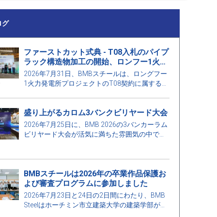
ログ
ファーストカット式典 - T08入札のパイプ
ラック構造物加工の開始、ロンフー1火力
発電所プロジェクト
2026年7月31日、BMBスチールは、ロングフー
1火力発電所プロジェクトのT08契約に属するパ
イプラックの構造物に対するファーストカット
式典を開催しました。
盛り上がるカロム3バンクビリヤード大会
2026年7月25日に、BMB 2026の3バンカーラム
ビリヤード大会が活気に満ちた雰囲気の中で、
多くの職員やゲストの参加を得て開催されまし
た。
BMBスチールは2026年の卒業作品保護お
よび審査プログラムに参加しました
2026年7月23日と24日の2日間にわたり、BMB
Steelはホーチミン市立建築大学の建築学部が主
催する2026年建設工学および建設管理工学の卒