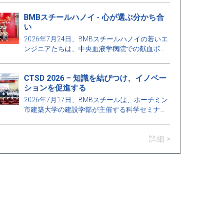
業プロジェクト保護プログラムに参加しまし
BMBスチールハノイ - 心が選ぶ分かち合
た。これは学校と企業のつながりを強化し、建
い
設業界の発展要求に応えるために教育の質を向
上させる意義深い活動です。
2026年7月24日、BMBスチールハノイの若いエ
ンジニアたちは、中央血液学病院での献血ボラ
ンティアプログラムに参加し、地域社会への思
いやりと責任の精神を広めることに貢献しまし
CTSD 2026 – 知識を結びつけ、イノベー
た。
ションを促進する
2026年7月17日、BMBスチールは、ホーチミン
市建築大学の建設学部が主催する科学セミナー
「持続可能な開発のための建設技術 –
Construction Technologies for Sustainable
詳細 >
Development 2026 (CTSD 2026)」のスポンサー
の一つとして名誉を受けました。