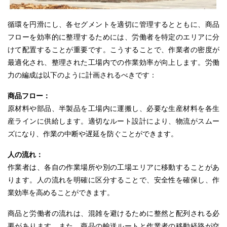
循環を円滑にし、各セグメントを適切に管理するとともに、商品
フローを効率的に
整理するためには
、労働者を特定のエリアに分
けて配置することが重要です。こうすることで、作業者の密度が
最適化され、整理された工場内での作業効率が向上します。労働
力の編成は以下のように計画されるべきです：
商品フロー：
原材料や部品、半製品を工場内に運搬し、必要な生産材料を各生
産ラインに供給します。適切なルート設計により、物流が
スムー
ズ
になり、作業の中断や遅延を防ぐことができます。
人の流れ：
作業者は、各自の作業場所や別の工場エリアに移動することがあ
ります。人の流れを明確に区分することで、安全性を確保し、
作
業効率を高めることができます
。
商品と労働者の流れは、混雑を避けるために整然と配列される必
要があります。また、
商品
の輸送ルートと作業者の移動経路が交