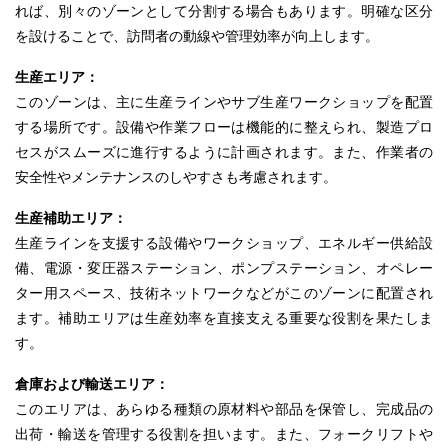
れば、別々のゾーンとして分割する場合もあります。明確な区分
を設けることで、訪問者の動線や管理効率が向上します。
生産エリア：
このゾーンは、主に生産
ラインやサブ
生産
ワークショップ
を配置
する場所です。設備や作業フローは機能的に整えられ、製造
プロ
セスがスムーズ
に進行するように計画されます。また、作業者の
安全性やメンテナンスのしやすさも考慮されます。
生産補助エリア：
生産ラインを支援する設備やワークショップ、エネルギー供給設
備、電源・変圧器
ステーション、ポンプステーション、オペレー
ター用スペース
、技術ネットワークなどがこのゾーンに配置され
ます。補助エリアは生産効率を直接支える重要な役割を果たしま
す。
倉庫および輸送エリア：
このエリアは、あらゆる種類の原材料や部品を保管し、完成品の
出荷・輸送
を管理する役割を担います。また、フォークリフトや