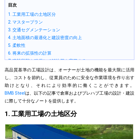
目次
1. 工業用工場の土地区分
2. マスタープラン
3. 交通セグメンテーション
4. 土地面積の最適化と建設密度の向上
5. 柔軟性
6. 将来の拡張性の計算
7. 建設段階を確保して解決策を完了する
8. 工場の照明システム
高品質基準の工場設計は、オーナーが土地の機能を最大限に活用
9. 換気方向
し、コストを節約し、従業員のために安全な作業環境を作り出す
10. エアコン
助けとなり、それにより効率的に働くことができます。
BMB Steel
は、
以下
の記事で倉庫およびプレハブ工場の設計・建設
に際して十分なノートを提供します。
1. 工業用工場の土地区分