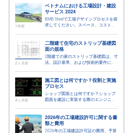
ベトナムにおける工場設計・建設
サービス 2024
BMB Steelで工場デザインプロセスを探
求してください。スペース、コストに
1年前
最適化された工場デザインと建設サー
ビスの2024年の価格を発見し、高品質
二階建て住宅のストリップ基礎図
の建設を保証します。
面の規格
2階建ての家のストリップ基礎図は、寸
法、設計基準、および技術的要件に関
2ヶ月前
する詳細を示しており、安全な建設を
確保するのに役立ちます。
施工図とは何ですか？役割と実施
プロセス
ショップ図面とは何ですか？ショップ
図面を建設に実装する際のエンジニア
4ヶ月前
の役割、カテゴリー、設計プロセス、
および要件について学びましょう。
2026年の工場建設許可に関する書
類と費用
2026年の工場建設許可証の費用、予算