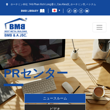
ホーチミン本社: 146 Phan Xich Long通り, Cau Kieu区, ホーチミン市, ベトナム
BMB LIBRARY
PRセンター
ニュースルーム
ビデオ