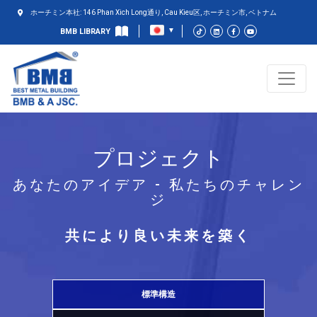
ホーチミン本社: 146 Phan Xich Long通り, Cau Kieu区, ホーチミン市, ベトナム
BMB LIBRARY
プロジェクト
あなたのアイデア - 私たちのチャレン
ジ
共により良い未来を築く
標準構造