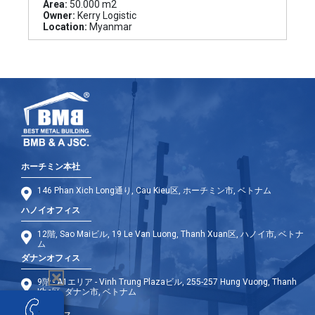
Area:
50.000 m2
Owner:
Kerry Logistic
Location:
Myanmar
ホーチミン本社
146 Phan Xich Long通り, Cau Kieu区, ホーチミン市, ベトナム
ハノイオフィス
12階, Sao Maiビル, 19 Le Van Luong, Thanh Xuan区, ハノイ市, ベトナ
ム
ダナンオフィス
9階 - A1エリア - Vinh Trung Plazaビル, 255-257 Hung Vuong, Thanh
Khe区, ダナン市, ベトナム