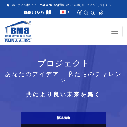
ホーチミン本社: 146 Phan Xich Long通り, Cau Kieu区, ホーチミン市, ベトナム
BMB LIBRARY
プロジェクト
あなたのアイデア - 私たちのチャレン
ジ
共により良い未来を築く
標準構造