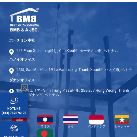
ホーチミン本社
146 Phan Xich Long通り, Cau Kieu区, ホーチミン市, ベトナム
ハノイオフィス
12階, Sao Maiビル, 19 Le Van Luong, Thanh Xuan区, ハノイ市, ベトナ
ム
ダナンオフィス
9階 - A1エリア - Vinh Trung Plazaビル, 255-257 Hung Vuong, Thanh
Khe区, ダナン市, ベトナム
海外オフィス
HOTLINE
(+84) 767676170
カンボジア
ラオス
タイ
インドネシア
ミャンマー