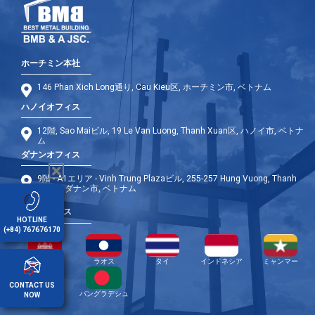
ホーチミン本社
146 Phan Xich Long通り, Cau Kieu区, ホーチミン市, ベトナム
ハノイオフィス
12階, Sao Maiビル, 19 Le Van Luong, Thanh Xuan区, ハノイ市, ベトナ
ム
ダナンオフィス
9階 - A1エリア - Vinh Trung Plazaビル, 255-257 Hung Vuong, Thanh
Khe区, ダナン市, ベトナム
海外オフィス
HOTLINE
(+84) 767676170
カンボジア
ラオス
タイ
インドネシア
ミャンマー
CONTACT US
フィリピン
バングラデシュ
NOW