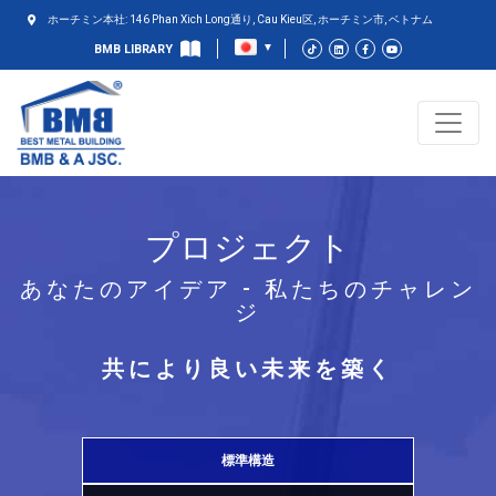
ホーチミン本社: 146 Phan Xich Long通り, Cau Kieu区, ホーチミン市, ベトナム
BMB LIBRARY
プロジェクト
あなたのアイデア - 私たちのチャレン
ジ
共により良い未来を築く
標準構造