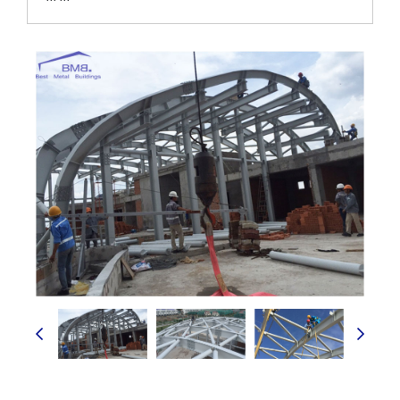
``` ```