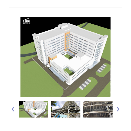
``` ```