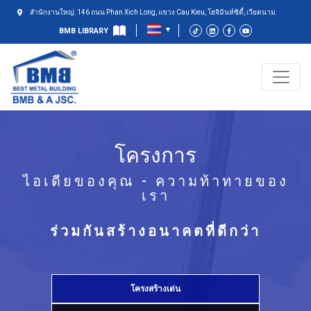
สำนักงานใหญ่: 146 ถนน Phan Xich Long, แขวง Cau Kieu, โฮจิมินห์ซิตี้, เวียดนาม
BMB LIBRARY
โครงการ
ไอเดียของคุณ - ความท้าทายของ
เรา
ร่วมกันสร้างอนาคตที่ดีกว่า
โครงสร้างเด่น