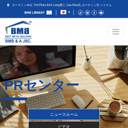
ホーチミン本社: 146 Phan Xich Long通り, Cau Kieu区, ホーチミン市, ベトナム
BMB LIBRARY
PRセンター
ニュースルーム
ビデオ