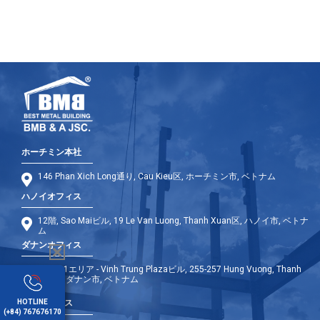
ホーチミン本社
146 Phan Xich Long通り, Cau Kieu区, ホーチミン市, ベトナム
ハノイオフィス
12階, Sao Maiビル, 19 Le Van Luong, Thanh Xuan区, ハノイ市, ベトナ
ム
ダナンオフィス
9階 - A1エリア - Vinh Trung Plazaビル, 255-257 Hung Vuong, Thanh
Khe区, ダナン市, ベトナム
HOTLINE
海外オフィス
(+84) 767676170