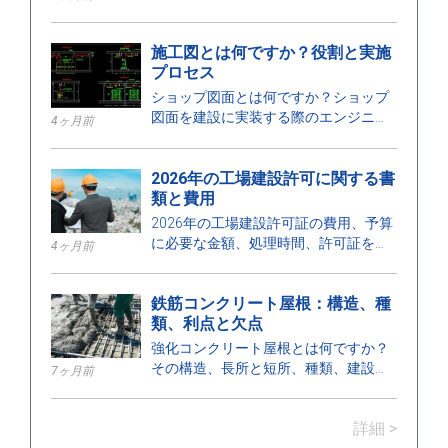
する詳細を示しており、安全な建設を
確保するのに役立ちます。
施工図とは何ですか？役割と実施
プロセス
ショップ図面とは何ですか？ショップ
図面を建設に実装する際のエンジニア
4ヶ月前
の役割、カテゴリー、設計プロセス、
および要件について学びましょう。
2026年の工場建設許可に関する書
類と費用
2026年の工場建設許可証の費用、予算
に必要な金額、処理時間、許可証を発
4ヶ月前
行する機関について、ここで確認して
ください。
鉄筋コンクリート屋根：構造、種
類、利点と欠点
強化コンクリート屋根とは何ですか？
その構造、長所と短所、種類、建設に
7ヶ月前
おける用途、および適切な設置のため
の重要なポイントについて学びましょ
詳細 >
う。