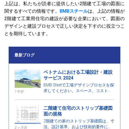
上記は、私たちが読者に提供したい2階建て工場の図面に
関するすべての情報です。
BMBスチール
は、上記の情報が
2階建て工業用住宅の建設が必要な企業において、図面の
デザインと建設プロセスで正しい決定を下すのに役立つこ
とを期待しています。
最新ブログ
ベトナムにおける工場設計・建設
サービス 2024
BMB Steelで工場デザインプロセスを探
求してください。スペース、コストに
1年前
最適化された工場デザインと建設サー
ビスの2024年の価格を発見し、高品質
二階建て住宅のストリップ基礎図
の建設を保証します。
面の規格
2階建ての家のストリップ基礎図は、寸
法、設計基準、および技術的要件に関
2ヶ月前