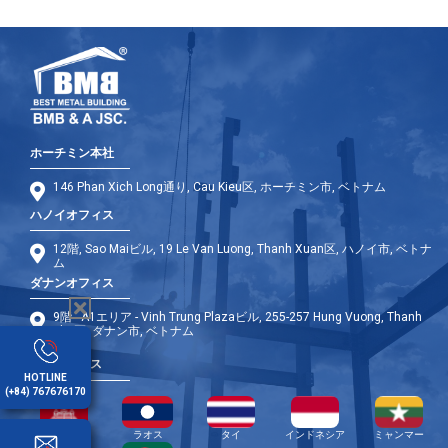
ホーチミン本社
146 Phan Xich Long通り, Cau Kieu区, ホーチミン市, ベトナム
ハノイオフィス
12階, Sao Maiビル, 19 Le Van Luong, Thanh Xuan区, ハノイ市, ベトナ
ム
ダナンオフィス
9階 - A1エリア - Vinh Trung Plazaビル, 255-257 Hung Vuong, Thanh
Khe区, ダナン市, ベトナム
海外オフィス
HOTLINE
(+84) 767676170
カンボジア
ラオス
タイ
インドネシア
ミャンマー