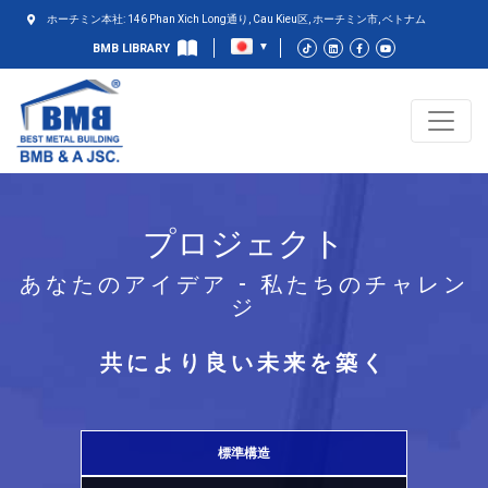
ホーチミン本社: 146 Phan Xich Long通り, Cau Kieu区, ホーチミン市, ベトナム
BMB LIBRARY
プロジェクト
あなたのアイデア - 私たちのチャレン
ジ
共により良い未来を築く
標準構造