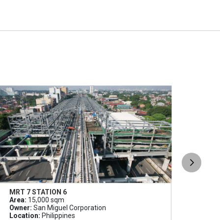
MRT 7 STATION 6
CARG
Area:
15,000 sqm
Area
Owner:
San Miguel Corporation
Owne
Location:
Philippines
Loca