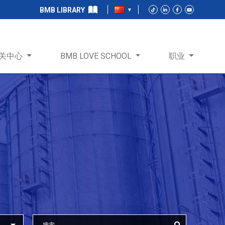
BMB LIBRARY
关中心
BMB LOVE SCHOOL
职业