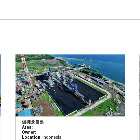
煤棚龙目岛
Area:
Owner:
Location:
Indonesia