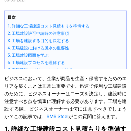
08-05-2021
目次
1. 詳細な工場建設コスト見積もりを準備する
2. 工場建設許可申請時の注意事項
3. 工場を建設する目的を決定する
4. 工場建設における風水の重要性
5. 工場建設図面を学ぶ
6. 工場建設プロセスを理解する
7. 工場建設のソリューションとは？
8. 工場品質評価基準
ビジネスにおいて、企業が商品を生産・保管するためのエ
9. 建設監督プロセス
リアを築くことは非常に重要です。迅速で便利な工場建設
10. 建設契約者から建設ソリューションを調査し相談する
のために、ビジネスオーナーはニーズを決定し、建設時に
注意すべき点を慎重に理解する必要があります。工場を建
設する際、ビジネスオーナーは何に注意すべきでしょう
か？この記事では、
BMB Steel
がこの質問に答えます。
1. 詳細な工場建設コスト見積もりを準備す