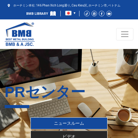
ホーチミン本社: 146 Phan Xich Long通り, Cau Kieu区, ホーチミン市, ベトナム
BMB LIBRARY
PRセンター
ニュースルーム
ビデオ