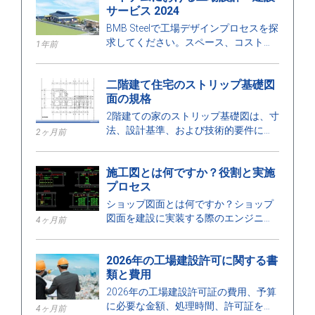
サービス 2024
BMB Steelで工場デザインプロセスを探
求してください。スペース、コストに
1年前
最適化された工場デザインと建設サー
ビスの2024年の価格を発見し、高品質
二階建て住宅のストリップ基礎図
の建設を保証します。
面の規格
2階建ての家のストリップ基礎図は、寸
法、設計基準、および技術的要件に関
2ヶ月前
する詳細を示しており、安全な建設を
確保するのに役立ちます。
施工図とは何ですか？役割と実施
プロセス
ショップ図面とは何ですか？ショップ
図面を建設に実装する際のエンジニア
4ヶ月前
の役割、カテゴリー、設計プロセス、
および要件について学びましょう。
2026年の工場建設許可に関する書
類と費用
2026年の工場建設許可証の費用、予算
に必要な金額、処理時間、許可証を発
4ヶ月前