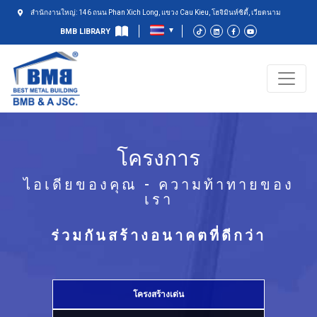
สำนักงานใหญ่: 146 ถนน Phan Xich Long, แขวง Cau Kieu, โฮจิมินห์ซิตี้, เวียดนาม
BMB LIBRARY
โครงการ
ไอเดียของคุณ - ความท้าทายของ
เรา
ร่วมกันสร้างอนาคตที่ดีกว่า
โครงสร้างเด่น