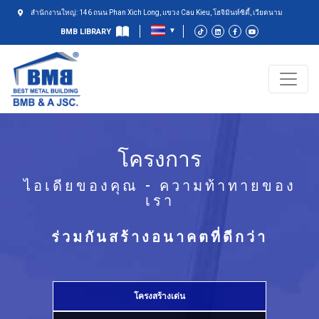
สำนักงานใหญ่: 146 ถนน Phan Xich Long, แขวง Cau Kieu, โฮจิมินห์ซิตี้, เวียดนาม
BMB LIBRARY
โครงการ
ไอเดียของคุณ - ความท้าทายของ
เรา
ร่วมกันสร้างอนาคตที่ดีกว่า
โครงสร้างเด่น