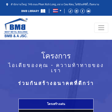
สำนักงานใหญ่: 146 ถนน Phan Xich Long, แขวง Cau Kieu, โฮจิมินห์ซิตี้, เวียดนาม
BMB LIBRARY
โครงการ
ไอเดียของคุณ - ความท้าทายของ
เรา
ร่วมกันสร้างอนาคตที่ดีกว่า
โครงสร้างเด่น