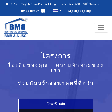
สำนักงานใหญ่: 146 ถนน Phan Xich Long, แขวง Cau Kieu, โฮจิมินห์ซิตี้, เวียดนาม
BMB LIBRARY
โครงการ
ไอเดียของคุณ - ความท้าทายของ
เรา
ร่วมกันสร้างอนาคตที่ดีกว่า
โครงสร้างเด่น