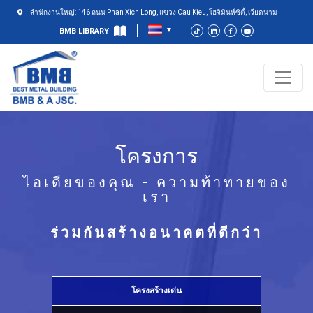
สำนักงานใหญ่: 146 ถนน Phan Xich Long, แขวง Cau Kieu, โฮจิมินห์ซิตี้, เวียดนาม
BMB LIBRARY
โครงการ
ไอเดียของคุณ - ความท้าทายของ
เรา
ร่วมกันสร้างอนาคตที่ดีกว่า
โครงสร้างเด่น