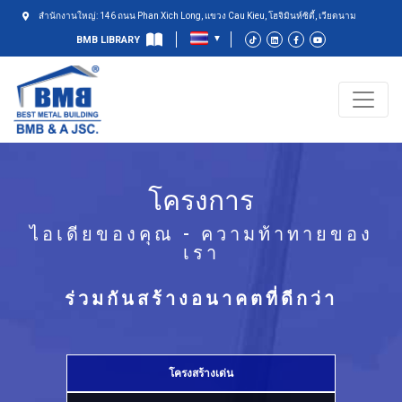
สำนักงานใหญ่: 146 ถนน Phan Xich Long, แขวง Cau Kieu, โฮจิมินห์ซิตี้, เวียดนาม
BMB LIBRARY
โครงการ
ไอเดียของคุณ - ความท้าทายของ
เรา
ร่วมกันสร้างอนาคตที่ดีกว่า
โครงสร้างเด่น