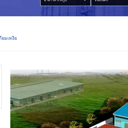
อาคารสำเร็จรูป
Vietnam
ียมเหงีย