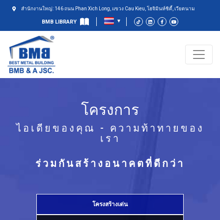
สำนักงานใหญ่: 146 ถนน Phan Xich Long, แขวง Cau Kieu, โฮจิมินห์ซิตี้, เวียดนาม
BMB LIBRARY
โครงการ
ไอเดียของคุณ - ความท้าทายของ
เรา
ร่วมกันสร้างอนาคตที่ดีกว่า
โครงสร้างเด่น