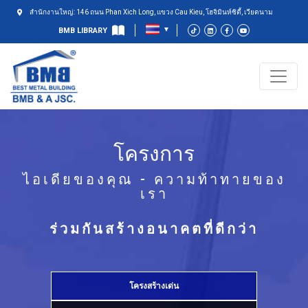
สำนักงานใหญ่: 146 ถนน Phan Xich Long, แขวง Cau Kieu, โฮจิมินห์ซิตี้, เวียดนาม
BMB LIBRARY
โครงการ
ไอเดียของคุณ - ความท้าทายของ
เรา
ร่วมกันสร้างอนาคตที่ดีกว่า
โครงสร้างเด่น