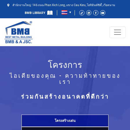
สำนักงานใหญ่: 146 ถนน Phan Xich Long, แขวง Cau Kieu, โฮจิมินห์ซิตี้, เวียดนาม
BMB LIBRARY
โครงการ
ไอเดียของคุณ - ความท้าทายของ
เรา
ร่วมกันสร้างอนาคตที่ดีกว่า
โครงสร้างเด่น