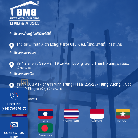
สำนักงานใหญ่ โฮจิมินห์ซิตี้
146 ถนน Phan Xich Long, แขวง Cau Kieu, โฮจิมินห์ซิตี้, เวียดนาม
สำนักงานฮานอย
ชั้น 12 อาคาร Sao Mai, 19 Le Van Luong, แขวง Thanh Xuan, ฮานอย,
เวียดนาม
สำนักงานดานัง
ชั้น 9 - โซน A1 - อาคาร Vinh Trung Plaza, 255-257 Hung Vuong, แขวง
Thanh Khe, ดานัง, เวียดนาม
สาขาต่างประเทศ
HOTLINE
(+84) 767676170
กัมพูชา
ลาว
ประเทศไทย
อินโดนีเซีย
เมียนมา
CONTACT US
ฟิลิปปินส์
บังกลาเทศ
NOW