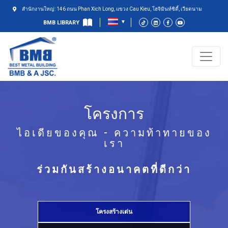
สำนักงานใหญ่: 146 ถนน Phan Xich Long, แขวง Cau Kieu, โฮจิมินห์ซิตี้, เวียดนาม
BMB LIBRARY
โครงการ
ไอเดียของคุณ - ความท้าทายของ
เรา
ร่วมกันสร้างอนาคตที่ดีกว่า
โครงสร้างเด่น