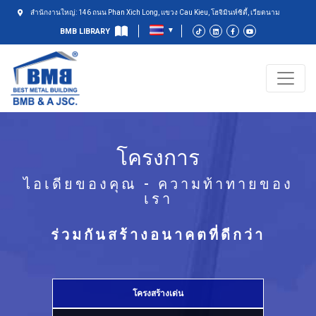
สำนักงานใหญ่: 146 ถนน Phan Xich Long, แขวง Cau Kieu, โฮจิมินห์ซิตี้, เวียดนาม
BMB LIBRARY
โครงการ
ไอเดียของคุณ - ความท้าทายของ
เรา
ร่วมกันสร้างอนาคตที่ดีกว่า
โครงสร้างเด่น