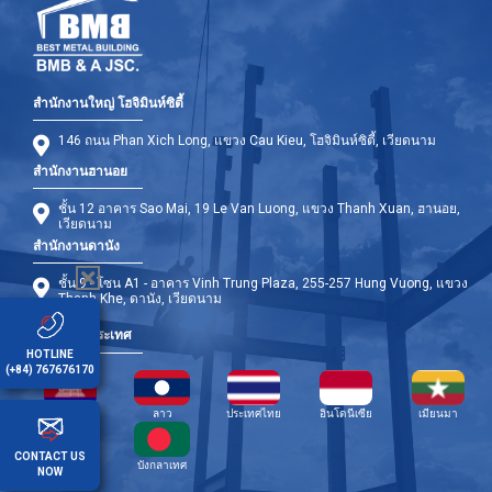
สำนักงานใหญ่ โฮจิมินห์ซิตี้
146 ถนน Phan Xich Long, แขวง Cau Kieu, โฮจิมินห์ซิตี้, เวียดนาม
สำนักงานฮานอย
ชั้น 12 อาคาร Sao Mai, 19 Le Van Luong, แขวง Thanh Xuan, ฮานอย,
เวียดนาม
สำนักงานดานัง
ชั้น 9 - โซน A1 - อาคาร Vinh Trung Plaza, 255-257 Hung Vuong, แขวง
Thanh Khe, ดานัง, เวียดนาม
สาขาต่างประเทศ
HOTLINE
(+84) 767676170
กัมพูชา
ลาว
ประเทศไทย
อินโดนีเซีย
เมียนมา
CONTACT US
ฟิลิปปินส์
บังกลาเทศ
NOW