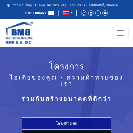
สำนักงานใหญ่: 146 ถนน Phan Xich Long, แขวง Cau Kieu, โฮจิมินห์ซิตี้, เวียดนาม
BMB LIBRARY
โครงการ
ไอเดียของคุณ - ความท้าทายของ
เรา
ร่วมกันสร้างอนาคตที่ดีกว่า
โครงสร้างเด่น