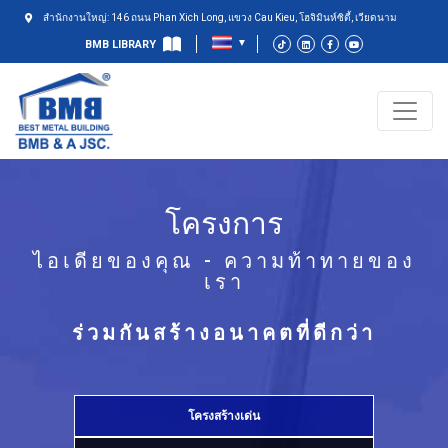
สำนักงานใหญ่: 146 ถนน Phan Xich Long, แขวง Cau Kieu, โฮจิมินห์ซิตี้, เวียดนาม
BMB LIBRARY
โครงการ
ไอเดียของคุณ - ความท้าทายของ
เรา
ร่วมกันสร้างอนาคตที่ดีกว่า
โครงสร้างเด่น