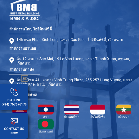
สำนักงานใหญ่ โฮจิมินห์ซิตี้
146 ถนน Phan Xich Long, แขวง Cau Kieu, โฮจิมินห์ซิตี้, เวียดนาม
สำนักงานฮานอย
ชั้น 12 อาคาร Sao Mai, 19 Le Van Luong, แขวง Thanh Xuan, ฮานอย,
เวียดนาม
สำนักงานดานัง
ชั้น 9 - โซน A1 - อาคาร Vinh Trung Plaza, 255-257 Hung Vuong, แขวง
Thanh Khe, ดานัง, เวียดนาม
สาขาต่างประเทศ
HOTLINE
(+84) 767676170
กัมพูชา
ลาว
ประเทศไทย
อินโดนีเซีย
เมียนมา
CONTACT US
ฟิลิปปินส์
บังกลาเทศ
NOW