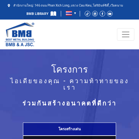
สำนักงานใหญ่: 146 ถนน Phan Xich Long, แขวง Cau Kieu, โฮจิมินห์ซิตี้, เวียดนาม
BMB LIBRARY
โครงการ
ไอเดียของคุณ - ความท้าทายของ
เรา
ร่วมกันสร้างอนาคตที่ดีกว่า
โครงสร้างเด่น