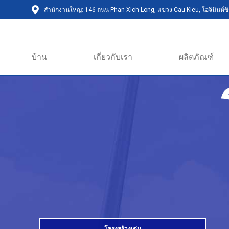
สำนักงานใหญ่: 146 ถนน Phan Xich Long, แขวง Cau Kieu, โฮจิมินห์ซิต
บ้าน
เกี่ยวกับเรา
ผลิตภัณฑ์