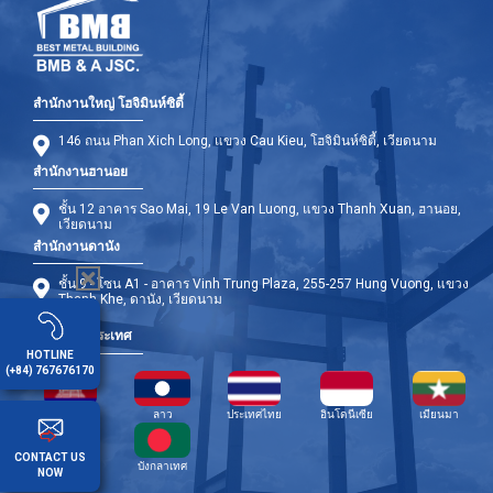
สำนักงานใหญ่ โฮจิมินห์ซิตี้
146 ถนน Phan Xich Long, แขวง Cau Kieu, โฮจิมินห์ซิตี้, เวียดนาม
สำนักงานฮานอย
ชั้น 12 อาคาร Sao Mai, 19 Le Van Luong, แขวง Thanh Xuan, ฮานอย,
เวียดนาม
สำนักงานดานัง
ชั้น 9 - โซน A1 - อาคาร Vinh Trung Plaza, 255-257 Hung Vuong, แขวง
Thanh Khe, ดานัง, เวียดนาม
สาขาต่างประเทศ
HOTLINE
(+84) 767676170
กัมพูชา
ลาว
ประเทศไทย
อินโดนีเซีย
เมียนมา
CONTACT US
ฟิลิปปินส์
บังกลาเทศ
NOW