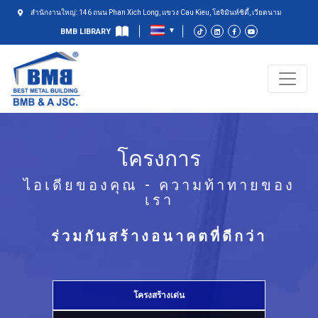
สำนักงานใหญ่: 146 ถนน Phan Xich Long, แขวง Cau Kieu, โฮจิมินห์ซิตี้, เวียดนาม
BMB LIBRARY
โครงการ
ไอเดียของคุณ - ความท้าทายของ
เรา
ร่วมกันสร้างอนาคตที่ดีกว่า
โครงสร้างเด่น