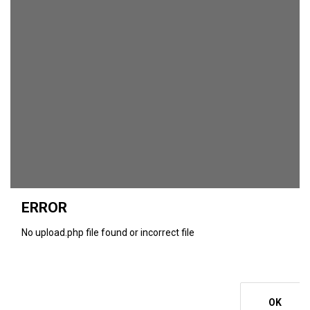
ERROR
No upload.php file found or incorrect file
OK