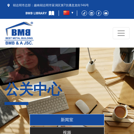
胡志明市总部：越南胡志明市富润区第7坊潘息龙街146号
BMB LIBRARY
公关中心
新闻室
视频