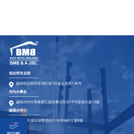
胡志明市总部
越南胡志明市富润区第7坊潘息龙街146号
河内办事处
越南河内市青春郡仁政坊黎文良街19号星海大厦12楼
岘港办事处
岘港市青溪区胡季理街01号维纳科大厦8楼
海外办事处
HOTLINE