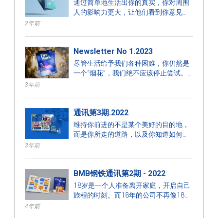
通过简单地生活出你的真实，你对周围
Finished
Error
人的影响力更大，让他们看到你意见背
后的价值。人们更有可能通过观察你的
2年前
一贯示例来学习，而不是通过听你发表
的意见。
Newsletter No 1.2023
尽管生活给予我们各种困难，你仍然是
一个“烟花”，我们绝不应该停止尝试。
我们所需要的只是给自己一个机会，而
3年前
从中得到的好处可能会让所有人震惊。
你是你自己，这个人以你自己的方式是
通讯第3期.2022
令人惊叹的。一切都有其存在的理由。
维持你前进的不是某个美好的目的地，
而是你所走的道路，以及你知道如何驾
驭它的事实。
3年前
BMB钢铁通讯第2期 - 2022
18岁是一个人准备离开家庭，开启自己
旅程的时刻。而18年的公司不再像18岁
的女孩或男孩那样新鲜；它应该真正成
4年前
熟。成熟不仅仅是一段旅程。它是充满