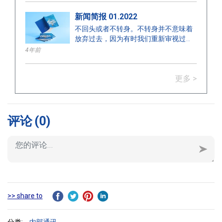
经历和教训的旅程。它是提高和接受自
新闻简报 01.2022
己的道路。在18岁时，有时我们需要一
个环境、一个机会和一个背景来展现我
不回头或者不转身。不转身并不意味着
们最内心的自我。继续追求我们的梦
放弃过去，因为有时我们重新审视过去
想，展现真实的自我。创造性地思考，
以激励自己。不回头或向前看。向前看
4年前
寻找每一个可能的方法来应对旅途中遇
是打开生活的新篇章，为接下来的章节
到的任何挑战。保持乐观。成熟与否，
书写更多里程碑。不回头是直视前方，
取决于我们自己。
更多 >
把黑暗抛在身后。
评论
(0)
>> share to
分类:
内部通讯