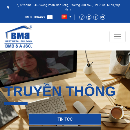
Trụ sở chính: 146 đường Phan Xích Long, Phường Cầu Kiệu, TP Hồ Chí Minh, Việt
Nam
BMB LIBRARY
TRUYỀN THÔNG
TIN TỨC