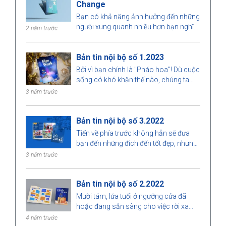
Change
Finished
Error
Bạn có khả năng ảnh hưởng đến những
người xung quanh nhiều hơn bạn nghĩ.
2 năm trước
Khiến họ thấy được giá trị con người
bên trong bạn chỉ đơn giản bằng cách
Bản tin nội bộ số 1.2023
sống thật với chính mình. Bởi lẽ chúng
ta thường có xu hướng sẽ học qua
Bởi vì bạn chính là "Pháo hoa"! Dù cuộc
những hành động lặp đi lặp lại của bạn
sống có khó khăn thế nào, chúng ta
hơn là học cách lắng nghe những suy
vẫn không nên ngừng cố gắng. Tất cả
3 năm trước
nghĩ của bạn. Chính những gì bạn làm
những gì cần là cho mình một cơ hội,
trong hiện tại sẽ bù đắp quá khứ và từ
khi bạn cố gắng dù ít dù nhiều trái ngọt
đó thay đổi tương lai.
Bản tin nội bộ số 3.2022
sẽ luôn đến với bạn. Là chính bạn và
tuyệt vời theo cách riêng của mình. Vì
Tiến về phía trước không hẳn sẽ đưa
mọi thứ tồn tại đều có lý do của nó và
bạn đến những đích đến tốt đẹp, nhưng
bạn cũng vậy.
trên con đường đó thứ quý giá mà bạn
3 năm trước
có được là chính là cách bạn vượt qua
nó.
Bản tin nội bộ số 2.2022
Mười tám, lứa tuổi ở ngưỡng cửa đã
hoặc đang sẵn sàng cho việc rời xa
vòng tay gia đình, bắt đầu hành trình
4 năm trước