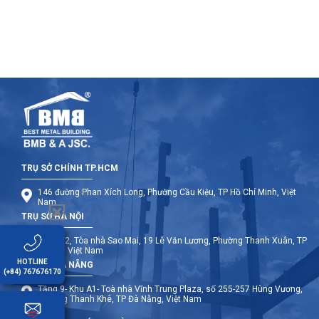
TRỤ SỞ CHÍNH TP.HCM
146 đường Phan Xích Long, Phường Cầu Kiệu, TP Hồ Chí Minh, Việt
Nam
TRỤ SỞ HÀ NỘI
Tầng 12, Tòa nhà Sao Mai, 19 Lê Văn Lương, Phường Thanh Xuân, TP
Hà Nội, Việt Nam
HOTLINE
TRỤ SỞ ĐÀ NẴNG
(+84) 767676170
Tầng 9- Khu A1- Toà nhà Vĩnh Trung Plaza, số 255-257 Hùng Vương,
Phường Thanh Khê, TP Đà Nẵng, Việt Nam