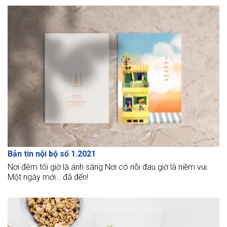
thắng. Ở những thời điểm nhất định sẽ có người “chiến
thắng”, cũng sẽ có người “thua cuộc” hoặc vấp ngã và bước
chậm lại trên những con đường ấy. Nhưng điều quan trọng là
chúng ta đã cố gắng vượt qua thử thách, vượt qua bản thân
để chiến thắng chính bản thân mình. Chặng đường trước mắt
có thể thật dài, có thể gian nan nhưng cùng nhau chúng ta sẽ
tiếp tục vững bước và chinh phục những đường đua mới.
Bản tin nội bộ số 1.2021
Nơi đêm tối giờ là ánh sáng Nơi có nỗi đau giờ là niềm vui.
Một ngày mới… đã đến!