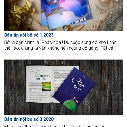
Bản tin nội bộ số 1.2023
Bởi vì bạn chính là "Pháo hoa"! Dù cuộc sống có khó khăn
thế nào, chúng ta vẫn không nên ngừng cố gắng. Tất cả
những gì cần là cho mình một cơ hội, khi bạn cố gắng dù ít
dù nhiều trái ngọt sẽ luôn đến với bạn. Là chính bạn và tuyệt
vời theo cách riêng của mình. Vì mọi thứ tồn tại đều có lý do
của nó và bạn cũng vậy.
Bản tin nội bộ số 3.2020
Mang tuổi thơ trở lại và bạn sẽ không bao giờ già đi...