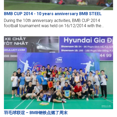
BMB CUP 2014 - 10 years anniversary BMB STEEL
During the 10th anniversary activities, BMB CUP 2014
football tournament was held on 16/12/2014 with the
participation of 8 teams from branch offices.
羽毛球联谊 – BMB钢铁点燃了周末