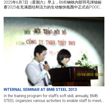
2025年6月7日（星期六）早上，BMB钢铁内部羽毛球锦标
赛2025在充满团结和活力的生动愉快氛围中正式在POOC球
场举行。
INTERNAL SEMINAR AT BMB STEEL 2013
In the training program for staff's soft skill, annually, BMB
STEEL organizes various activities to enable staff to meet,
share via team building, sports festivals, etc.