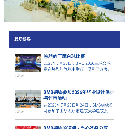
最新博客
热烈的三库台球比赛
2026年7月25日，BMB 2026三球台球
赛在热烈的气氛中举行，吸引了众多员
工和嘉宾的参与.
1周前
BMB钢铁参加2026年毕业设计保护
与评审活动
在2026年7月23日和24日，BMB钢铁公
司参加了由胡志明市建筑大学建筑系组
1周前
织的建筑工程师和建筑管理工程师毕业
设计保护与评审活动。这是一项有意义
BMB钢铁哈诺伊 - 当心选择分享
的活动，旨在加强学校与企业之间的联