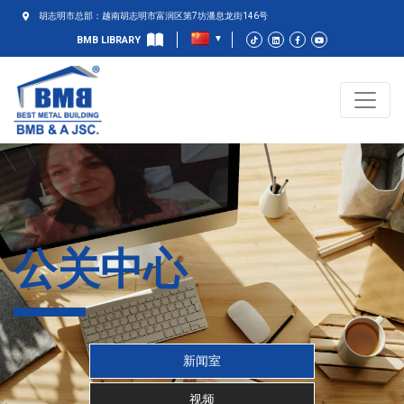
胡志明市总部：越南胡志明市富润区第7坊潘息龙街146号
BMB LIBRARY
公关中心
新闻室
视频