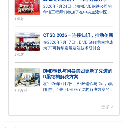
系，同时提升培训质量，以满足建筑行
2026年7月24日，河内BMB钢铁公司的
业发展的需求。
年轻工程师们参加了在中央血液学医院
举行的志愿献血活动，为传播人道精神
1周前
和对社区的责任感贡献了一份力量。
CTSD 2026 – 连接知识，推动创新
在2026年7月17日，BMB Steel荣幸地成
为了“可持续发展建筑技术研讨会
2026（CTSD 2026）”的赞助商之一，
2周前
该会议由胡志明市建筑大学土木工程系
主办。
BMB钢铁与冈谷集团更新了先进的
D梁结构解决方案
在2026年7月2日，BMB钢铁与Okaya集
团进行了关于D-Beam结构解决方案的培
1个月前
训和技术交流——这是一种结合了预应力
混凝土（Hollow Core）楼板的钢梁技
更多 >
术，该技术是基于SGBS（Smart Green
Building System PTE LTD）的专利开发
的。