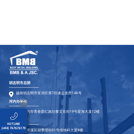
胡志明市总部
越南胡志明市富润区第7坊潘息龙街146号
河内办事处
越南河内市青春郡仁政坊黎文良街19号星海大厦12楼
岘港办事处
HOTLINE
(+84) 767676170
岘港市青溪区胡季理街01号维纳科大厦8楼