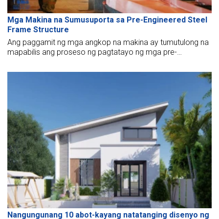
Mga Makina na Sumusuporta sa Pre-Engineered Steel
Frame Structure
Ang paggamit ng mga angkop na makina ay tumutulong na
mapabilis ang proseso ng pagtatayo ng mga pre-
engineered steel buildings, na ginagawang mas mabilis at
mas ligtas ang mga ito.
Nangungunang 10 abot-kayang natatanging disenyo ng