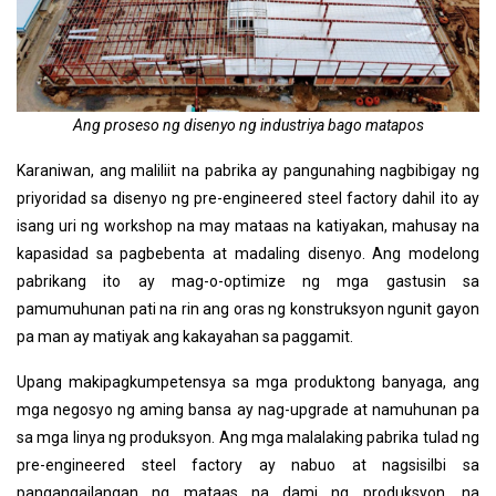
Ang proseso ng disenyo ng industriya bago matapos
Karaniwan, ang maliliit na pabrika ay pangunahing nagbibigay ng
priyoridad sa disenyo ng pre-engineered steel factory dahil ito ay
isang uri ng workshop na may mataas na katiyakan, mahusay na
kapasidad sa pagbebenta at madaling disenyo. Ang modelong
pabrikang ito ay mag-o-optimize ng mga gastusin sa
pamumuhunan pati na rin ang oras ng konstruksyon ngunit gayon
pa man ay matiyak ang kakayahan sa paggamit.
Upang makipagkumpetensya sa mga produktong banyaga, ang
mga negosyo ng aming bansa ay nag-upgrade at namuhunan pa
sa mga linya ng produksyon. Ang mga malalaking pabrika tulad ng
pre-engineered steel factory ay nabuo at nagsisilbi sa
pangangailangan ng mataas na dami ng produksyon, na