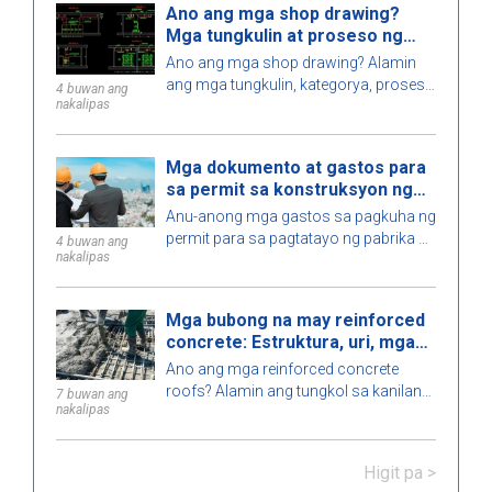
Ano ang mga shop drawing?
tumutulong upang masiguro ang ligtas
Mga tungkulin at proseso ng
na konstruksyon.
pagpapatupad
Ano ang mga shop drawing? Alamin
ang mga tungkulin, kategorya, proseso
4 buwan ang
nakalipas
ng disenyo, at mga kinakailangan para
sa mga engineer kapag nagpatupad ng
mga shop drawing sa konstruksyon.
Mga dokumento at gastos para
sa permit sa konstruksyon ng
pabrika sa 2026
Anu-anong mga gastos sa pagkuha ng
permit para sa pagtatayo ng pabrika sa
4 buwan ang
nakalipas
2026 ang kasama, magkano ang
dapat i-budget, gaano katagal ang
proseso, at aling awtoridad ang nag-
Mga bubong na may reinforced
iisyu ng permit? Alamin dito.
concrete: Estruktura, uri, mga
kalamangan at kahinaan
Ano ang mga reinforced concrete
roofs? Alamin ang tungkol sa kanilang
7 buwan ang
nakalipas
estruktura, mga kalamangan at
kahinaan, uri, mga aplikasyon sa
konstruksyon, at mga pangunahing
Higit pa >
tala para sa tamang pag-install.