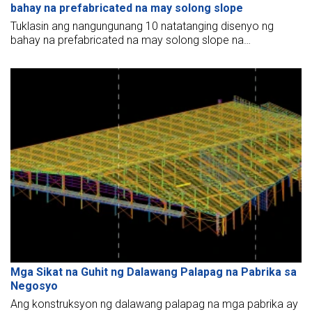
bahay na prefabricated na may solong slope
Tuklasin ang nangungunang 10 natatanging disenyo ng
bahay na prefabricated na may solong slope na
nakakatipid ng gastos. Pumili ng estilo na naaayon sa iyong
pangangailangan sa paggamit habang tinitiyak ang
aesthetic appeal para sa iyong tahanan.
Mga Sikat na Guhit ng Dalawang Palapag na Pabrika sa
Negosyo
Ang konstruksyon ng dalawang palapag na mga pabrika ay