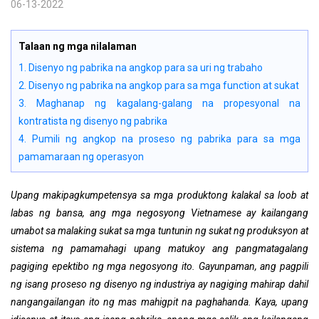
06-13-2022
Talaan ng mga nilalaman
1. Disenyo ng pabrika na angkop para sa uri ng trabaho
2. Disenyo ng pabrika na angkop para sa mga function at sukat
3. Maghanap ng kagalang-galang na propesyonal na
kontratista ng disenyo ng pabrika
4. Pumili ng angkop na proseso ng pabrika para sa mga
pamamaraan ng operasyon
Upang makipagkumpetensya sa mga produktong kalakal sa loob at
labas ng bansa, ang mga negosyong Vietnamese ay kailangang
umabot sa malaking sukat sa mga tuntunin ng sukat ng produksyon at
sistema ng pamamahagi upang matukoy ang pangmatagalang
pagiging epektibo ng mga negosyong ito. Gayunpaman, ang pagpili
ng isang proseso ng disenyo ng industriya ay nagiging mahirap dahil
nangangailangan ito ng mas mahigpit na paghahanda. Kaya, upang