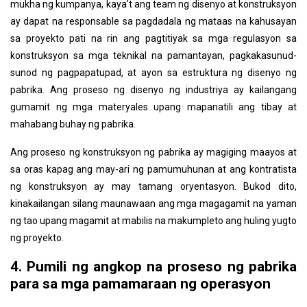
mukha ng kumpanya, kaya't ang team ng disenyo at konstruksyon
ay dapat na responsable sa pagdadala ng mataas na kahusayan
sa proyekto pati na rin ang pagtitiyak sa mga regulasyon sa
konstruksyon sa mga teknikal na pamantayan, pagkakasunud-
sunod ng pagpapatupad, at ayon sa estruktura ng disenyo ng
pabrika. Ang proseso ng disenyo ng industriya ay kailangang
gumamit ng mga materyales upang mapanatili ang tibay at
mahabang buhay ng pabrika.
Ang proseso ng konstruksyon ng pabrika ay magiging maayos at
sa oras kapag ang may-ari ng pamumuhunan at ang kontratista
ng konstruksyon ay may tamang oryentasyon. Bukod dito,
kinakailangan silang maunawaan ang mga magagamit na yaman
ng tao upang magamit at mabilis na makumpleto ang huling yugto
ng proyekto.
4. Pumili ng angkop na proseso ng pabrika
para sa mga pamamaraan ng operasyon