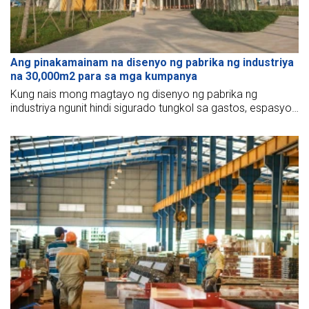
Ang pinakamainam na disenyo ng pabrika ng industriya
na 30,000m2 para sa mga kumpanya
Kung nais mong magtayo ng disenyo ng pabrika ng
industriya ngunit hindi sigurado tungkol sa gastos, espasyo,
o ang estruktura ng disenyo ng pabrika ng industriya,
mayroon kami ng lahat ng kailangan mo sa ibaba.