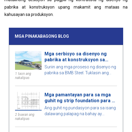
pabrika at konstruksyon upang makamit ang mataas na
kahusayan sa produksyon.
MGA PINAKABAGONG BLOG
Mga serbisyo sa disenyo ng
pabrika at konstruksyon sa
Vietnam 2026
Suriin ang mga proseso ng disenyo ng
pabrika sa BMB Steel. Tuklasin ang
1 taon ang
nakalipas
mga presyo para sa mga serbisyo ng
disenyo at konstruksyon ng pabrika ng
2026, na na-optimize para sa espasyo,
Mga pamantayan para sa mga
gastos, at tiyakin ang mataas na
guhit ng strip foundation para sa
kalidad ng konstruksyon.
isang dalawang palapag na
Ang guhit ng pundasyon para sa isang
bahay
dalawang palapag na bahay ay
2 buwan ang
nakalipas
nagpapakita ng mga detalye sa sukat,
pamantayan ng disenyo, at mga
teknikal na kinakailangan, na