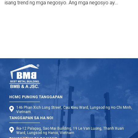
isang trend ng mga negosyo. Ang mga negosyo ay
kailangang bigyan ang kanilang mga sarili ng detalyado at
kumpletong guhit.
HCMC PUNONG TANGGAPAN
146 Phan Xich Long Street, Cau Kieu Ward, Lungsod ng Ho Chi Minh,
Vietnam
TANGGAPAN SA HA NOI
Ika-12 Palapag, Sao Mai Building, 19 Le Van Luong, Thanh Xuan
Ward, Lungsod ng Hanoi, Vietnam