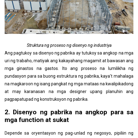
Struktura ng proseso ng disenyo ng industriya
Ang pagtukoy sa disenyo ng pabrika ay tutukoy sa angkop na mga
uri ng trabaho, matiyak ang kakayahang magamit at bawasan ang
mga ginastos na gastos. Ito ang proseso na lumilikha ng
pundasyon para sa buong estruktura ng pabrika, kaya't mahalaga
na magkaroon ng isang pangkat ng mga mataas na kwalipikadong
at may karanasan na mga designer upang planuhin ang
pagpapatupad ng konstruksyon ng pabrika.
2. Disenyo ng pabrika na angkop para sa
mga function at sukat
Depende sa oryentasyon ng pag-unlad ng negosyo, pipiliin ng