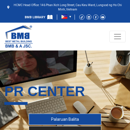
HCMC Head Office: 146 Phan Xich Long Street, Cau Kieu Ward, Lungsod ng Ho Chi
Minh, Vietnam
BMB LIBRARY
PR CENTER
Palaruan Balita