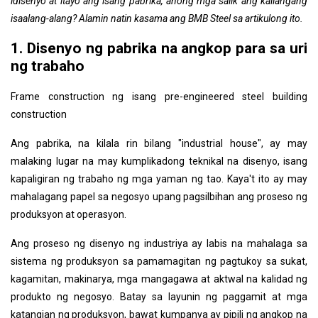
idisenyo at itayo ang isang pabrika, anong mga salik ang kailangang
isaalang-alang? Alamin natin kasama ang BMB Steel sa artikulong ito.
1. Disenyo ng pabrika na angkop para sa uri
ng trabaho
Frame construction ng isang pre-engineered steel building
construction
Ang pabrika, na kilala rin bilang "industrial house", ay may
malaking lugar na may kumplikadong teknikal na disenyo, isang
kapaligiran ng trabaho ng mga yaman ng tao. Kaya't ito ay may
mahalagang papel sa negosyo upang pagsilbihan ang proseso ng
produksyon at operasyon.
Ang proseso ng disenyo ng industriya ay labis na mahalaga sa
sistema ng produksyon sa pamamagitan ng pagtukoy sa sukat,
kagamitan, makinarya, mga mangagawa at aktwal na kalidad ng
produkto ng negosyo. Batay sa layunin ng paggamit at mga
katangian ng produksyon, bawat kumpanya ay pipili ng angkop na