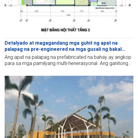
Detalyado at magagandang mga guhit ng apat na
palapag na pre-engineered na mga gusali ng bakal
noong 2021
Ang apat na palapag na prefabricated na bahay ay angkop
para sa mga pamilyang multi-henerasyonal. Ang ganitong
uri ng gusali ay moderno, marangya, at madaling itayo na
may simpleng estruktura upang ma-optimize ang mga
gastos sa konstruksyon.