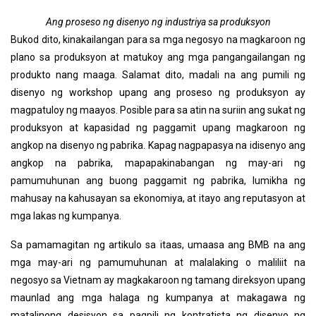
Ang proseso ng disenyo ng industriya sa produksyon
Bukod dito, kinakailangan para sa mga negosyo na magkaroon ng
plano sa produksyon at matukoy ang mga pangangailangan ng
produkto nang maaga. Salamat dito, madali na ang pumili ng
disenyo ng workshop upang ang proseso ng produksyon ay
magpatuloy ng maayos. Posible para sa atin na suriin ang sukat ng
produksyon at kapasidad ng paggamit upang magkaroon ng
angkop na disenyo ng pabrika. Kapag nagpapasya na idisenyo ang
angkop na pabrika, mapapakinabangan ng may-ari ng
pamumuhunan ang buong paggamit ng pabrika, lumikha ng
mahusay na kahusayan sa ekonomiya, at itayo ang reputasyon at
mga lakas ng kumpanya.
Sa pamamagitan ng artikulo sa itaas, umaasa ang BMB na ang
mga may-ari ng pamumuhunan at malalaking o maliliit na
negosyo sa Vietnam ay magkakaroon ng tamang direksyon upang
maunlad ang mga halaga ng kumpanya at makagawa ng
matalinong desisyon sa pagpili ng kontratista ng disenyo ng