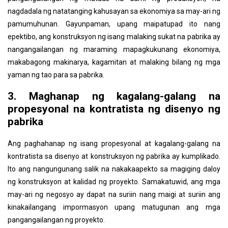
nagdadala ng natatanging kahusayan sa ekonomiya sa may-ari ng
pamumuhunan. Gayunpaman, upang maipatupad ito nang
epektibo, ang konstruksyon ng isang malaking sukat na pabrika ay
nangangailangan ng maraming mapagkukunang ekonomiya,
makabagong makinarya, kagamitan at malaking bilang ng mga
yaman ng tao para sa pabrika.
3. Maghanap ng kagalang-galang na
propesyonal na kontratista ng disenyo ng
pabrika
Ang paghahanap ng isang propesyonal at kagalang-galang na
kontratista sa disenyo at konstruksyon ng pabrika ay kumplikado.
Ito ang nangungunang salik na nakakaapekto sa magiging daloy
ng konstruksyon at kalidad ng proyekto. Samakatuwid, ang mga
may-ari ng negosyo ay dapat na suriin nang maigi at suriin ang
kinakailangang impormasyon upang matugunan ang mga
pangangailangan ng proyekto.