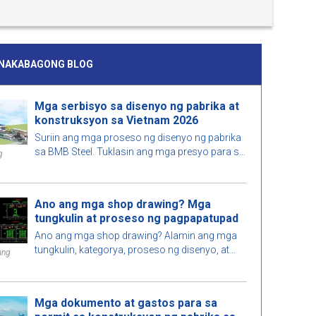
INAKABAGONG BLOG
Mga serbisyo sa disenyo ng pabrika at
konstruksyon sa Vietnam 2026
Suriin ang mga proseso ng disenyo ng pabrika
sa BMB Steel. Tuklasin ang mga presyo para sa
g
mga serbisyo ng disenyo at konstruksyon ng
pabrika ng 2026, na na-optimize para sa
espasyo, gastos, at tiyakin ang mataas na
Ano ang mga shop drawing? Mga
kalidad ng konstruksyon.
tungkulin at proseso ng pagpapatupad
Ano ang mga shop drawing? Alamin ang mga
tungkulin, kategorya, proseso ng disenyo, at
ang
mga kinakailangan para sa mga engineer kapag
nagpatupad ng mga shop drawing sa
konstruksyon.
Mga dokumento at gastos para sa