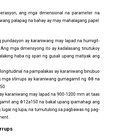
perasyon, ang mga dimensional na parameter na
alawang palapag na bahay ay may mahalagang papel.
pundasyon ay karaniwang may lapad na humigit-
Ang mga dimensyong ito ay kadalasang tinutukoy
alaking haba ng span ng gusali upang matiyak ang
longitudinal na pampalakas ay karaniwang binubuo
 mga stirrups ay karaniwang gumagamit ng Φ8 na
50.
 ay karaniwang may lapad na 900-1200 mm at taas
 gamit ang Φ12a150 na bakal upang ipamahagi ang
lugar ng lupa, na tumutulong sa pagbawas ng pag-
ment.
irrups