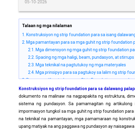
05-10-2026
Talaan ng mga nilalaman
1. Konstruksiyon ng strip foundation para sa isang dalawa
2. Mga pamantayan para sa mga guhit ng strip foundation 
2.1. Mga dimensyon ng mga guhit ng strip foundation p
2.2. Spacing ng mga haligi, beam, pundasyon, at stirrups
2.3. Mga teknikal na pagtutukoy ng mga materyales
2.4. Mga prinsipyo para sa pagtukoy sa lalim ng strip f
3. Proseso ng Konstruksyon ng Strip Foundation para sa I
3.1. Pagsisiyasat ng Geotechnical at Paghahanda ng Lug
Konstruksiyon ng strip foundation para sa dalawang pala
3.2. Pagbuhos ng mga trench ng pundasyon at paglalaga
dokumento na malinaw na nagpapakita ng estruktura, dime
3.3. Paggawa at Pag-install ng Pampalakas
sistema ng pundasyon. Sa pamamagitan ng artikulong 
3.4. Pag-install ng Formwork at Pagbuhos ng Kongkreto
impormasyon tungkol sa mga guhit ng strip foundation par
3.5. Pag-aalaga at Pagtatapos
na teknikal na pamantayan, mga pamamaraan ng konstruks
4. Mga Tala sa Pagdidisenyo at Pagtatayo ng Strip Founda
upang matiyak na ang paggawa ng pundasyon ay naisagawa
4.1. Pampalakas para sa mga Mahihinang Kondisyon ng