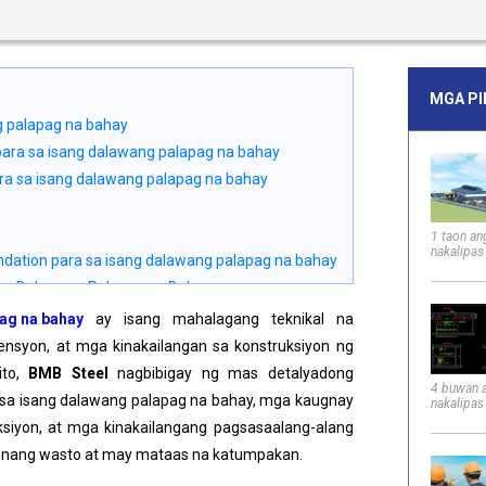
MGA P
ng palapag na bahay
para sa isang dalawang palapag na bahay
ara sa isang dalawang palapag na bahay
1 taon an
nakalipas
oundation para sa isang dalawang palapag na bahay
sang Dalawang Palapag na Bahay
ar
pag na bahay
ay isang mahalagang teknikal na
y ng blinding concrete
nsyon, at mga kinakailangan sa konstruksiyon ng
ito,
BMB Steel
nagbibigay ng mas detalyadong
4 buwan 
a sa isang dalawang palapag na bahay, mga kaugnay
nakalipas
iyon, at mga kinakailangang pagsasaalang-alang
tion para sa Isang Dalawang Palapag na Bahay
 nang wasto at may mataas na katumpakan.
 Lupa