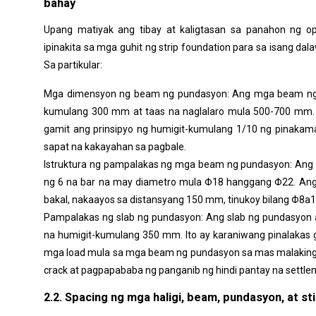
bahay
Upang matiyak ang tibay at kaligtasan sa panahon ng o
ipinakita sa mga guhit ng strip foundation para sa isang d
Sa partikular:
Mga dimensyon ng beam ng pundasyon: Ang mga beam ng 
kumulang 300 mm at taas na naglalaro mula 500-700 mm. 
gamit ang prinsipyo ng humigit-kumulang 1/10 ng pinakam
sapat na kakayahan sa pagbale.
Istruktura ng pampalakas ng mga beam ng pundasyon: Ang 
ng 6 na bar na may diametro mula Φ18 hanggang Φ22. Ang
bakal, nakaayos sa distansyang 150 mm, tinukoy bilang Φ8a1
Pampalakas ng slab ng pundasyon: Ang slab ng pundasyon
na humigit-kumulang 350 mm. Ito ay karaniwang pinalakas
mga load mula sa mga beam ng pundasyon sa mas malaking 
crack at pagpapababa ng panganib ng hindi pantay na settle
2.2. Spacing ng mga haligi, beam, pundasyon, at st