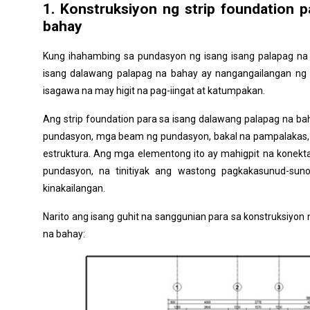
1. Konstruksiyon ng strip foundation 
4.2. Pagpili ng mga Materyales na may Kalidad
bahay
4.3. Pagsunod sa Disenyo at Pagpili ng Isang Kilalang Kon
Kung ihahambing sa pundasyon ng isang isang palapag na 
isang dalawang palapag na bahay ay nangangailangan ng
isagawa na may higit na pag-iingat at katumpakan.
Ang strip foundation para sa isang dalawang palapag na bah
pundasyon, mga beam ng pundasyon, bakal na pampalakas,
estruktura. Ang mga elementong ito ay mahigpit na konek
pundasyon, na tinitiyak ang wastong pagkakasunud-suno
kinakailangan.
Narito ang isang guhit na sanggunian para sa konstruksiyon 
na bahay: