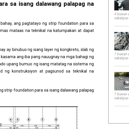
para sa isang dalawang palapag na
tratista
4 buwan 
nakalipas
bahay, ang pagtatayo ng strip foundation para sa
 mas mataas na teknikal na katumpakan at dapat
ay ay binubuo ng isang layer ng kongkreto, slab ng
7 buwan 
 kasama ang iba pang nauugnay na mga bahagi ng
nakalipas
tado upang bumuo ng isang matatag na sistema ng
d ng konstruksiyon at pagsunod sa teknikal na
ng strip foundation para sa isang dalawang palapag
7 buwan 
nakalipas