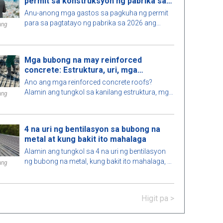
permit sa konstruksyon ng pabrika sa
2026
Anu-anong mga gastos sa pagkuha ng permit
para sa pagtatayo ng pabrika sa 2026 ang
ang
kasama, magkano ang dapat i-budget, gaano
katagal ang proseso, at aling awtoridad ang
nag-iisyu ng permit? Alamin dito.
Mga bubong na may reinforced
concrete: Estruktura, uri, mga
kalamangan at kahinaan
Ano ang mga reinforced concrete roofs?
Alamin ang tungkol sa kanilang estruktura, mga
ang
kalamangan at kahinaan, uri, mga aplikasyon
sa konstruksyon, at mga pangunahing tala para
sa tamang pag-install.
4 na uri ng bentilasyon sa bubong na
metal at kung bakit ito mahalaga
Alamin ang tungkol sa 4 na uri ng bentilasyon
ng bubong na metal, kung bakit ito mahalaga, at
ang
ang tamang mga pamamaraan ng pag-install
upang mapabuti ang kahusayan sa enerhiya at
pahabain ang buhay ng iyong bubong.
Higit pa >