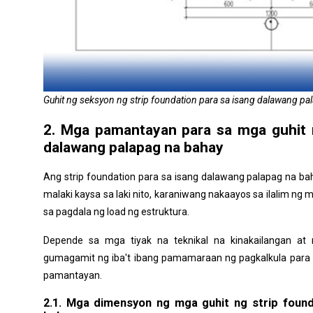
Guhit ng seksyon ng strip foundation para sa isang dalawang pa
2. Mga pamantayan para sa mga guhit n
dalawang palapag na bahay
Ang strip foundation para sa isang dalawang palapag na b
malaki kaysa sa laki nito, karaniwang nakaayos sa ilalim ng
sa pagdala ng load ng estruktura.
Depende sa mga tiyak na teknikal na kinakailangan at 
gumagamit ng iba't ibang pamamaraan ng pagkalkula para 
pamantayan.
2.1. Mga dimensyon ng mga guhit ng strip found