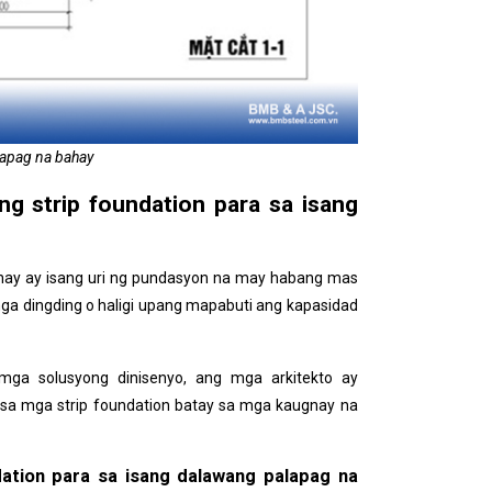
lapag na bahay
g strip foundation para sa isang
ahay ay isang uri ng pundasyon na may habang mas
 mga dingding o haligi upang mapabuti ang kapasidad
mga solusyong dinisenyo, ang mga arkitekto ay
sa mga strip foundation batay sa mga kaugnay na
ation para sa isang dalawang palapag na