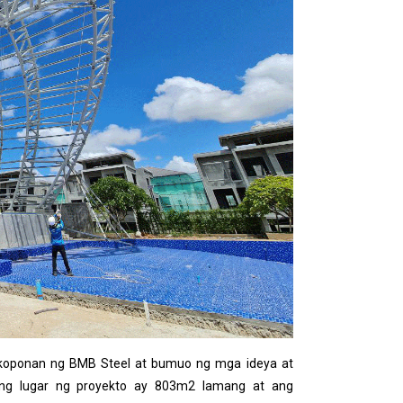
koponan ng BMB Steel at bumuo ng mga ideya at
ang lugar ng proyekto ay 803m2 lamang at ang