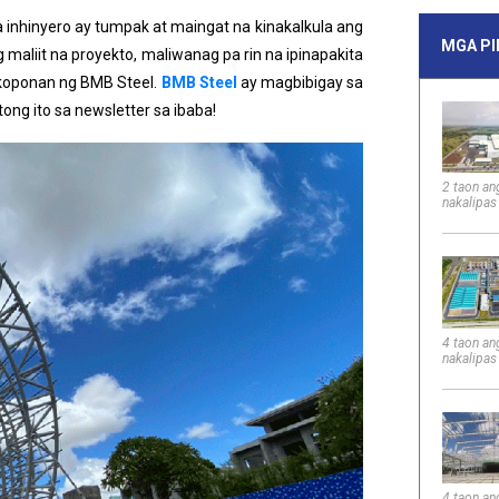
inhinyero ay tumpak at maingat na kinakalkula ang
MGA P
maliit na proyekto, maliwanag pa rin na ipinapakita
koponan ng BMB Steel.
BMB Steel
ay magbibigay sa
ng ito sa newsletter sa ibaba!
2 taon an
nakalipas
4 taon an
nakalipas
4 taon an