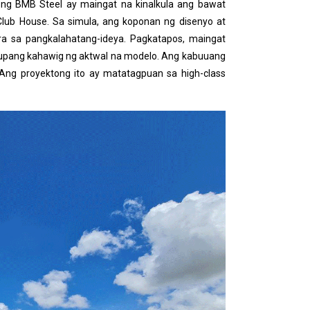
 ng BMB Steel ay maingat na kinalkula ang bawat
 Club House. Sa simula, ang koponan ng disenyo at
ra sa pangkalahatang-ideya. Pagkatapos, maingat
i upang kahawig ng aktwal na modelo. Ang kabuuang
 Ang proyektong ito ay matatagpuan sa high-class