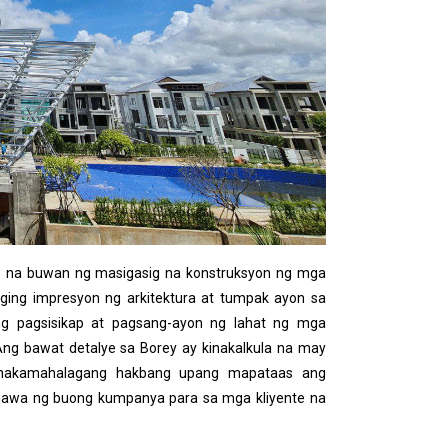
.5 na buwan ng masigasig na konstruksyon ng mga
nging impresyon ng arkitektura at tumpak ayon sa
ng pagsisikap at pagsang-ayon ng lahat ng mga
Ang bawat detalye sa Borey ay kinakalkula na may
pinakamahalagang hakbang upang mapataas ang
ginawa ng buong kumpanya para sa mga kliyente na