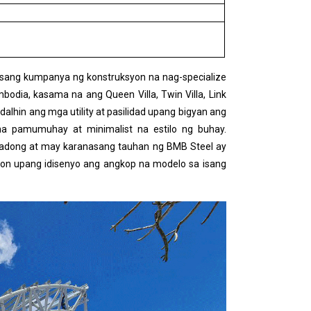
g isang kumpanya ng konstruksyon na nag-specialize
odia, kasama na ang Queen Villa, Twin Villa, Link
hin ang mga utility at pasilidad upang bigyan ang
a pamumuhay at minimalist na estilo ng buhay.
tadong at may karanasang tauhan ng BMB Steel ay
on upang idisenyo ang angkop na modelo sa isang