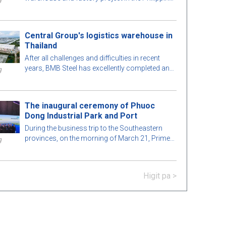
market. Let's learn more about this BMB Steel!
Central Group's logistics warehouse in
Thailand
After all challenges and difficulties in recent
years, BMB Steel has excellently completed and
g
handed over Logistic Warehouse in Thailand.
The inaugural ceremony of Phuoc
Dong Industrial Park and Port
During the business trip to the Southeastern
provinces, on the morning of March 21, Prime
g
Minister Nguyen Xuan Phuc attended The
inaugural ceremony of Phuoc Dong Industrial
Park and Port. Representative of BMB Steel
Higit pa >
signed to become a strategic partner and
handed over before the deadline to IMG Phuoc
Dong