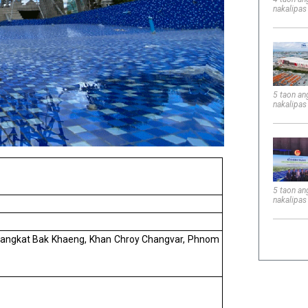
nakalipas
5 taon an
nakalipas
5 taon an
nakalipas
Sangkat Bak
Khaeng, Khan Chroy Changvar, Phnom