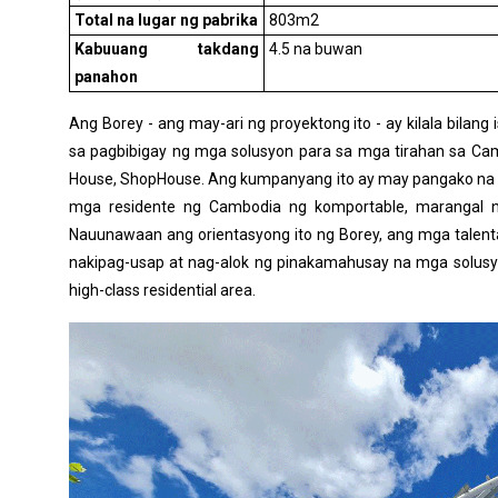
Total na lugar ng pabrika
803m2
Kabuuang takdang
4.5 na buwan
panahon
Ang Borey - ang may-ari ng proyektong ito - ay kilala bilan
sa pagbibigay ng mga solusyon para sa mga tirahan sa Camb
House, ShopHouse. Ang kumpanyang ito ay may pangako na dal
mga residente ng Cambodia ng komportable, marangal n
Nauunawaan ang orientasyong ito ng Borey, ang mga talen
nakipag-usap at nag-alok ng pinakamahusay na mga solusy
high-class residential area.