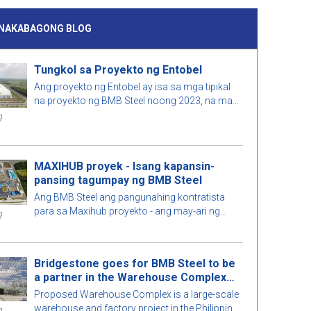
INAKABAGONG BLOG
Tungkol sa Proyekto ng Entobel
Ang proyekto ng Entobel ay isa sa mga tipikal
na proyekto ng BMB Steel noong 2023, na may
50000 sqm at 1000 toneladang bakal.
g
MAXIHUB proyek - Isang kapansin-
pansing tagumpay ng BMB Steel
Ang BMB Steel ang pangunahing kontratista
para sa Maxihub proyekto - ang may-ari ng
g
pamumuhunan ay CPC Corporation sa Taiwan.
Alamin pa natin ang tungkol sa proyektong ito!
Bridgestone goes for BMB Steel to be
a partner in the Warehouse Complex
project
Proposed Warehouse Complex is a large-scale
warehouse and factory project in the Philippines
g