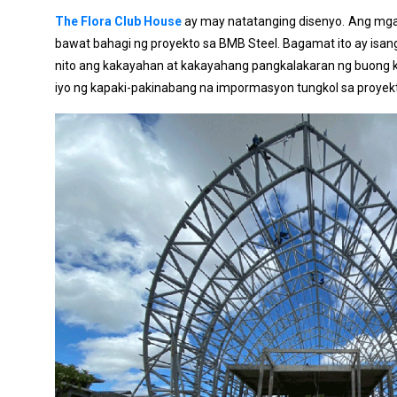
The Flora Club House
ay may natatanging disenyo. Ang mga 
bawat bahagi ng proyekto sa BMB Steel. Bagamat ito ay isang 
nito ang kakayahan at kakayahang pangkalakaran ng buong 
iyo ng kapaki-pakinabang na impormasyon tungkol sa proyekto