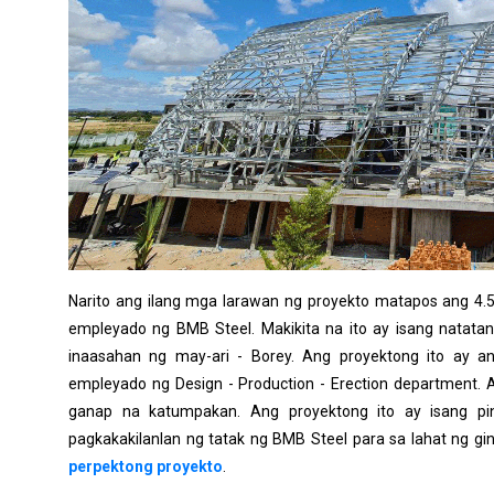
Narito ang ilang mga larawan ng proyekto matapos ang 4
empleyado ng BMB Steel. Makikita na ito ay isang natata
inaasahan ng may-ari - Borey. Ang proyektong ito ay a
empleyado ng Design - Production - Erection department. 
ganap na katumpakan. Ang proyektong ito ay isang 
pagkakakilanlan ng tatak ng BMB Steel para sa lahat ng 
perpektong proyekto
.