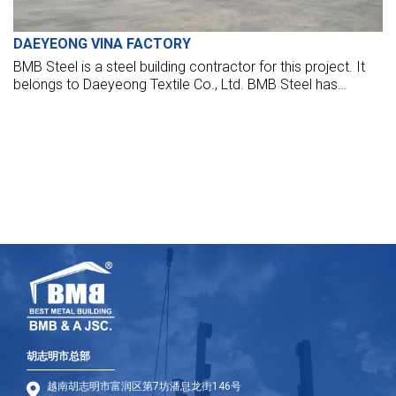
DAEYEONG VINA FACTORY
BMB Steel is a steel building contractor for this project. It
belongs to Daeyeong Textile Co., Ltd. BMB Steel has
executed steel buildings for the main factory, car, bicycle
shed, and all other utility buildings.
胡志明市总部
越南胡志明市富润区第7坊潘息龙街146号