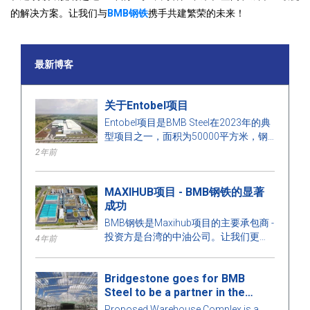
的解决方案。让我们与
BMB钢铁
携手共建繁荣的未来！
最新博客
关于Entobel项目
Entobel项目是BMB Steel在2023年的典
型项目之一，面积为50000平方米，钢
材为1000吨。
2年前
MAXIHUB项目 - BMB钢铁的显著
成功
BMB钢铁是Maxihub项目的主要承包商 -
投资方是台湾的中油公司。让我们更多
4年前
了解这个项目！
Bridgestone goes for BMB
Steel to be a partner in the
Warehouse Complex project
Proposed Warehouse Complex is a