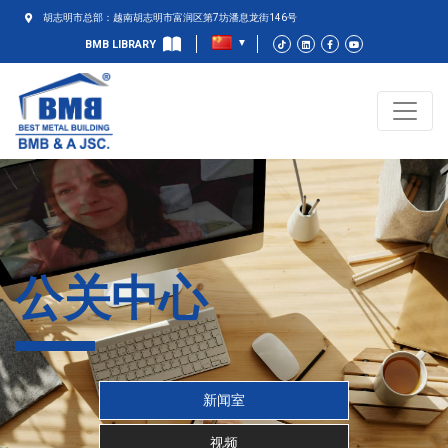
胡志明市总部：越南胡志明市富润区第7坊潘息龙街146号
BMB LIBRARY
公关中心
新闻室
视频