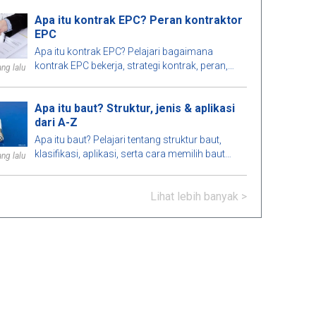
bangunan.
Apa itu kontrak EPC? Peran kontraktor
EPC
Apa itu kontrak EPC? Pelajari bagaimana
kontrak EPC bekerja, strategi kontrak, peran,
ng lalu
keuntungan, kerugian dari kontraktor EPC, dan
perbedaan antara EPC dan EPCM.
Apa itu baut? Struktur, jenis & aplikasi
dari A-Z
Apa itu baut? Pelajari tentang struktur baut,
klasifikasi, aplikasi, serta cara memilih baut
ng lalu
yang memenuhi standar teknis dalam
konstruksi dan rekayasa.
Lihat lebih banyak >