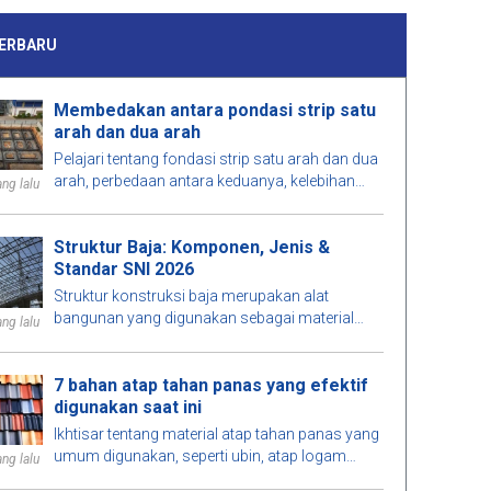
ERBARU
Membedakan antara pondasi strip satu
arah dan dua arah
Pelajari tentang fondasi strip satu arah dan dua
arah, perbedaan antara keduanya, kelebihan
ng lalu
dan kekurangan, serta pertimbangan untuk
memilih solusi yang tepat untuk proyek Anda.
Struktur Baja: Komponen, Jenis &
Standar SNI 2026
Struktur konstruksi baja merupakan alat
bangunan yang digunakan sebagai material
ng lalu
utama karena kekuatannya yang tinggi, fleksibel,
dan tahan lama. Rangka struktur konstruksi
7 bahan atap tahan panas yang efektif
baja menjelaskan aplikasi struktur baja pada
digunakan saat ini
gedung, jembatan, gudang, serta infrastruktur
modern berkat proses fabrikasi cepat dan
Ikhtisar tentang material atap tahan panas yang
efisiensi dalam pembangunan.
umum digunakan, seperti ubin, atap logam
ng lalu
terinsulasi, dll., yang cocok untuk berbagai jenis