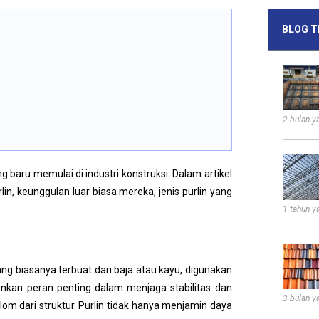
BLOG T
2 bulan ya
uksi purlin saat ini?
baru memulai di industri konstruksi. Dalam artikel
 keunggulan luar biasa mereka, jenis purlin yang
1 tahun ya
ang biasanya terbuat dari baja atau kayu, digunakan
nkan peran penting dalam menjaga stabilitas dan
3 bulan ya
olom
dari struktur. Purlin tidak hanya menjamin daya