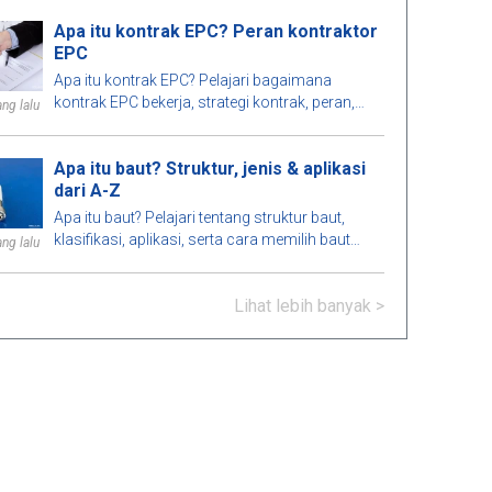
bangunan.
Apa itu kontrak EPC? Peran kontraktor
EPC
Apa itu kontrak EPC? Pelajari bagaimana
kontrak EPC bekerja, strategi kontrak, peran,
ng lalu
keuntungan, kerugian dari kontraktor EPC, dan
perbedaan antara EPC dan EPCM.
Apa itu baut? Struktur, jenis & aplikasi
dari A-Z
Apa itu baut? Pelajari tentang struktur baut,
klasifikasi, aplikasi, serta cara memilih baut
ng lalu
yang memenuhi standar teknis dalam
konstruksi dan rekayasa.
Lihat lebih banyak >