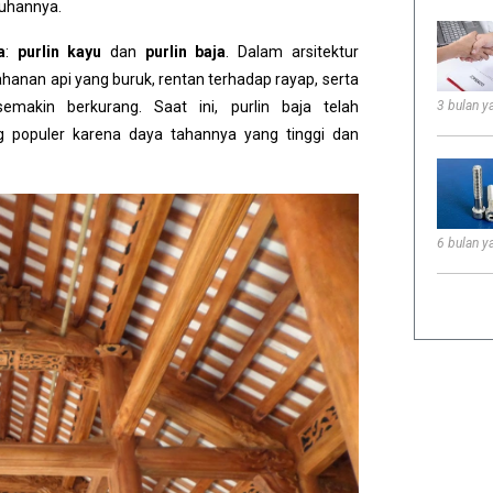
ruhannya.
a
:
purlin kayu
dan
purlin baja
. Dalam arsitektur
ahanan api yang buruk, rentan terhadap rayap, serta
semakin berkurang.
Saat ini, purlin baja telah
3 bulan ya
ing populer karena daya tahannya yang tinggi dan
6 bulan ya