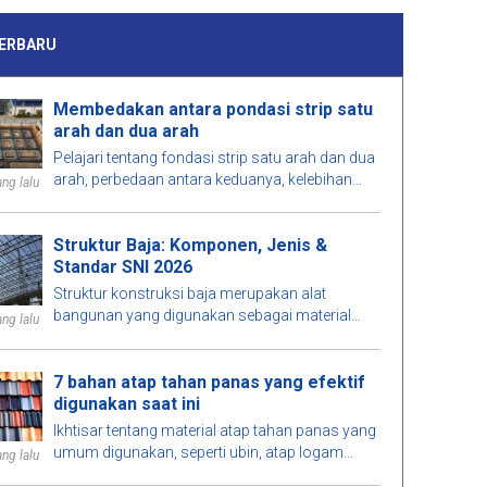
ERBARU
Membedakan antara pondasi strip satu
arah dan dua arah
Pelajari tentang fondasi strip satu arah dan dua
arah, perbedaan antara keduanya, kelebihan
ng lalu
dan kekurangan, serta pertimbangan untuk
memilih solusi yang tepat untuk proyek Anda.
Struktur Baja: Komponen, Jenis &
Standar SNI 2026
Struktur konstruksi baja merupakan alat
bangunan yang digunakan sebagai material
ng lalu
utama karena kekuatannya yang tinggi, fleksibel,
dan tahan lama. Rangka struktur konstruksi
7 bahan atap tahan panas yang efektif
baja menjelaskan aplikasi struktur baja pada
digunakan saat ini
gedung, jembatan, gudang, serta infrastruktur
modern berkat proses fabrikasi cepat dan
Ikhtisar tentang material atap tahan panas yang
efisiensi dalam pembangunan.
umum digunakan, seperti ubin, atap logam
ng lalu
terinsulasi, dll., yang cocok untuk berbagai jenis