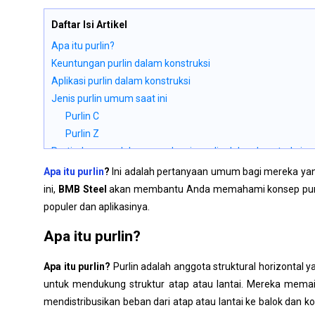
Daftar Isi Artikel
Apa itu purlin?
Keuntungan purlin dalam konstruksi
Aplikasi purlin dalam konstruksi
Jenis purlin umum saat ini
Purlin C
Purlin Z
Pertimbangan dalam mendesain purlin dalam konstruksi
Supplier mana yang harus Anda pilih untuk desain dan konstr
Apa itu purlin
?
Ini adalah pertanyaan umum bagi mereka yang 
ini,
BMB Steel
akan membantu Anda memahami konsep purlin,
populer dan
aplikasinya.
Apa itu purlin?
Apa itu purlin?
Purlin adalah anggota struktural horizontal y
untuk mendukung struktur atap atau lantai. Mereka memai
mendistribusikan beban dari atap atau lantai ke balok dan
k