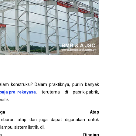
alam konstruksi? Dalam praktiknya, purlin banyak
baja pra-rekayasa
, terutama di pabrik-pabrik,
sifik:
angga Atap
lembaran atap dan juga dapat digunakan untuk
mpu, sistem listrik, dll.
gga Dinding