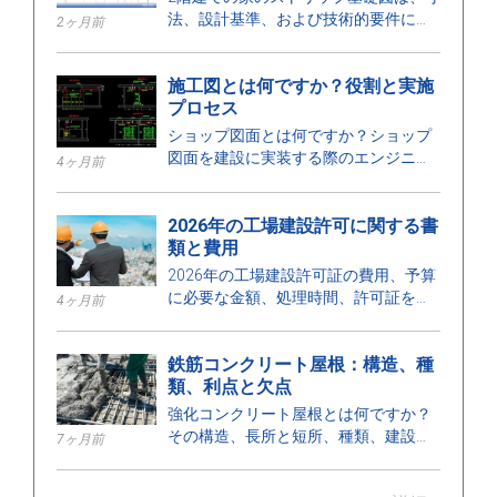
法、設計基準、および技術的要件に関
2ヶ月前
する詳細を示しており、安全な建設を
確保するのに役立ちます。
施工図とは何ですか？役割と実施
プロセス
ショップ図面とは何ですか？ショップ
図面を建設に実装する際のエンジニア
4ヶ月前
の役割、カテゴリー、設計プロセス、
および要件について学びましょう。
2026年の工場建設許可に関する書
類と費用
2026年の工場建設許可証の費用、予算
に必要な金額、処理時間、許可証を発
4ヶ月前
行する機関について、ここで確認して
ください。
鉄筋コンクリート屋根：構造、種
類、利点と欠点
強化コンクリート屋根とは何ですか？
その構造、長所と短所、種類、建設に
7ヶ月前
おける用途、および適切な設置のため
の重要なポイントについて学びましょ