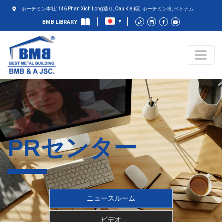
ホーチミン本社: 146 Phan Xich Long通り, Cau Kieu区, ホーチミン市, ベトナム
BMB LIBRARY
PRセンター
ニュースルーム
ビデオ