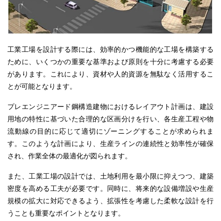
工業工場
を設計する際には、効率的かつ機能的な工場を構築する
ために、いくつかの重要な基準および原則を十分に考慮する必要
があります。これにより、資材や人的資源を無駄なく活用するこ
とが可能となります。
プレエンジニアード鋼構造建物におけるレイアウト
計画
は、建設
用地の特性に基づいた合理的な区画分けを行い、各生産工程や物
流動線の目的に応じて適切にゾーニングすることが求められま
す。このような計画により、生産ラインの連続性と効率性が確保
され、作業全体の最適化が図られます。
また、工業工場の設計では、土地利用を最小限に抑え
つつ
、建築
密度を高める工夫が必要です。同時に、将来的な設備増設や生産
規模の拡大に対応できるよう、拡張性を考慮した柔軟な設計を行
うことも重要な
ポイント
となります。