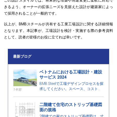
この設計スタイルでは、将来的な増築や用途変更に柔軟に対応で
きるよう、オーナーの拡張ニーズを見据えた設計が建築家によっ
て採用されることが一般的です。
以上が、BMBスチールが共有する工業工場設計に関する詳細情報
となります。
本記事が、工場設計を検討・実施する際の参考資料
として、読者の皆様のお役に立てれば幸いです。
最新ブログ
ベトナムにおける工場設計・建設
サービス 2024
BMB Steelで工場デザインプロセスを探
求してください。スペース、コストに
1年前
最適化された工場デザインと建設サー
ビスの2024年の価格を発見し、高品質
二階建て住宅のストリップ基礎図
の建設を保証します。
面の規格
2階建ての家のストリップ基礎図は、寸