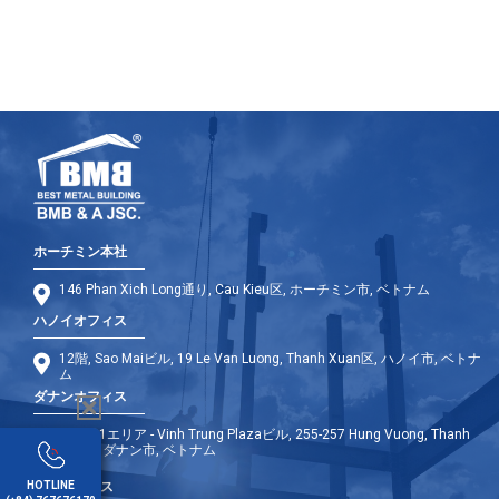
ホーチミン本社
146 Phan Xich Long通り, Cau Kieu区, ホーチミン市, ベトナム
ハノイオフィス
12階, Sao Maiビル, 19 Le Van Luong, Thanh Xuan区, ハノイ市, ベトナ
ム
ダナンオフィス
9階 - A1エリア - Vinh Trung Plazaビル, 255-257 Hung Vuong, Thanh
Khe区, ダナン市, ベトナム
HOTLINE
海外オフィス