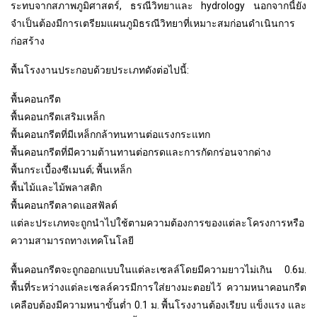
ระทบจากสภาพภูมิศาสตร์, ธรณีวิทยาและ hydrology นอกจากนี้ยัง
17. ระบบไฟฟ้า
จำเป็นต้องมีการเตรียมแผนภูมิธรณีวิทยาที่เหมาะสมก่อนดำเนินการ
18. การจ่ายน้ำและการระบายน้ำ
ก่อสร้าง
19. การระบายอากาศและการทำความเย็น
พื้นโรงงานประกอบด้วยประเภทดังต่อไปนี้:
พื้นคอนกรีต
พื้นคอนกรีตเสริมเหล็ก
พื้นคอนกรีตที่มีเหล็กกล้าทนทานต่อแรงกระแทก
พื้นคอนกรีตที่มีความต้านทานต่อกรดและการกัดกร่อนจากด่าง
พื้นกระเบื้องซีเมนต์; พื้นเหล็ก
พื้นไม้และไม้พลาสติก
พื้นคอนกรีตลาดแอสฟัลต์
แต่ละประเภทจะถูกนำไปใช้ตามความต้องการของแต่ละโครงการหรือ
ความสามารถทางเทคโนโลยี
พื้นคอนกรีตจะถูกออกแบบในแต่ละเซลล์โดยมีความยาวไม่เกิน 0.6ม.
พื้นที่ระหว่างแต่ละเซลล์ควรมีการใส่ยางมะตอยไว้ ความหนาคอนกรีต
เคลือบต้องมีความหนาขั้นต่ำ 0.1 ม. พื้นโรงงานต้องเรียบ แข็งแรง และ