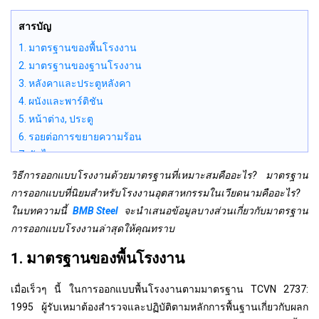
สารบัญ
1. มาตรฐานของพื้นโรงงาน
2. มาตรฐานของฐานโรงงาน
3. หลังคาและประตูหลังคา
4. ผนังและพาร์ติชัน
5. หน้าต่าง, ประตู
6. รอยต่อการขยายความร้อน
7. บันได
8. พื้น
วิธีการออกแบบโรงงานด้วยมาตรฐานที่เหมาะสมคืออะไร? มาตรฐาน
9. งานเสริม
การออกแบบที่นิยมสำหรับโรงงานอุตสาหกรรมในเวียดนามคืออะไร?
10. อุโมงค์ - คลอง
ในบทความนี้
BMB Steel
จะนำเสนอข้อมูลบางส่วนเกี่ยวกับมาตรฐาน
11. แพลตฟอร์มและสะพานข้าม
การออกแบบโรงงานล่าสุดให้คุณทราบ
12. ทางเดินลำเลียง
1. มาตรฐานของพื้นโรงงาน
13. Bunke
14. ซิโลและบล็อกซิโล
เมื่อเร็วๆ นี้ ในการออกแบบพื้นโรงงานตามมาตรฐาน TCVN 2737:
15. การสนับสนุนสำหรับพื้นกลางของชั้นวางและชาน
1995 ผู้รับเหมาต้องสำรวจและปฏิบัติตามหลักการพื้นฐานเกี่ยวกับผลก
16. เตา