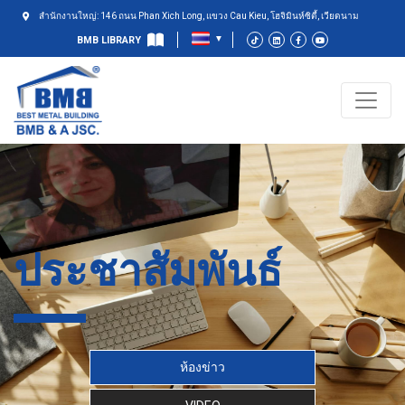
สำนักงานใหญ่: 146 ถนน Phan Xich Long, แขวง Cau Kieu, โฮจิมินห์ซิตี้, เวียดนาม
BMB LIBRARY
ประชาสัมพันธ์
ห้องข่าว