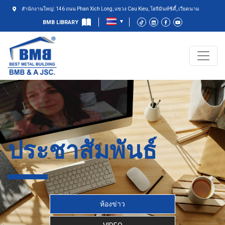
สำนักงานใหญ่: 146 ถนน Phan Xich Long, แขวง Cau Kieu, โฮจิมินห์ซิตี้, เวียดนาม
BMB LIBRARY
ประชาสัมพันธ์
ห้องข่าว