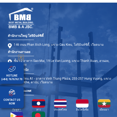
สำนักงานใหญ่ โฮจิมินห์ซิตี้
146 ถนน Phan Xich Long, แขวง Cau Kieu, โฮจิมินห์ซิตี้, เวียดนาม
สำนักงานฮานอย
ชั้น 12 อาคาร Sao Mai, 19 Le Van Luong, แขวง Thanh Xuan, ฮานอย,
เวียดนาม
สำนักงานดานัง
HOTLINE
ชั้น 9 - โซน A1 - อาคาร Vinh Trung Plaza, 255-257 Hung Vuong, แขวง
(+84) 767676170
Thanh Khe, ดานัง, เวียดนาม
สาขาต่างประเทศ
CONTACT US
NOW
กัมพูชา
ลาว
ประเทศไทย
อินโดนีเซีย
เมียนมา