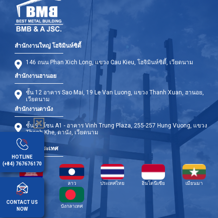
สำนักงานใหญ่ โฮจิมินห์ซิตี้
146 ถนน Phan Xich Long, แขวง Cau Kieu, โฮจิมินห์ซิตี้, เวียดนาม
สำนักงานฮานอย
ชั้น 12 อาคาร Sao Mai, 19 Le Van Luong, แขวง Thanh Xuan, ฮานอย,
เวียดนาม
สำนักงานดานัง
ชั้น 9 - โซน A1 - อาคาร Vinh Trung Plaza, 255-257 Hung Vuong, แขวง
Thanh Khe, ดานัง, เวียดนาม
สาขาต่างประเทศ
HOTLINE
(+84) 767676170
กัมพูชา
ลาว
ประเทศไทย
อินโดนีเซีย
เมียนมา
CONTACT US
ฟิลิปปินส์
บังกลาเทศ
NOW