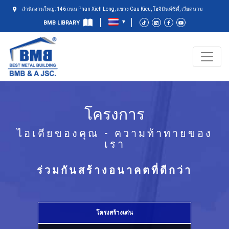
สำนักงานใหญ่: 146 ถนน Phan Xich Long, แขวง Cau Kieu, โฮจิมินห์ซิตี้, เวียดนาม
BMB LIBRARY
โครงการ
ไอเดียของคุณ - ความท้าทายของ
เรา
ร่วมกันสร้างอนาคตที่ดีกว่า
โครงสร้างเด่น