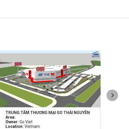
TRUNG TÂM THƯƠNG MẠI GO THÁI NGUYÊN
TRU
Area:
Area
Owner:
Go Viet
Owne
Location:
Vietnam
Loca