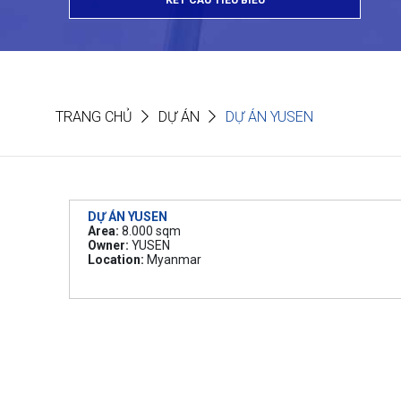
KẾT CẤU TIÊU BIỂU
TRANG CHỦ
DỰ ÁN
DỰ ÁN YUSEN
DỰ ÁN YUSEN
Area:
8.000 sqm
Owner:
YUSEN
Location:
Myanmar