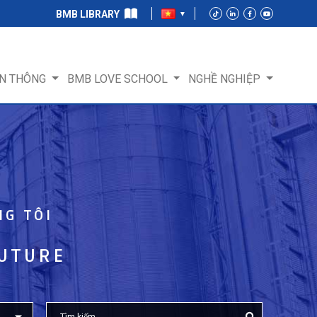
BMB LIBRARY
N THÔNG
BMB LOVE SCHOOL
NGHỀ NGHIỆP
NG TÔI
FUTURE