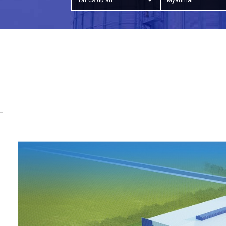
Tất cả dự án
Myanmar